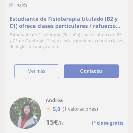
Inglés
Estudiante de Fisioterapia titulado (B2 y
C1) ofrece clases particulares / refuerzo
de Inglés
Estudiante de Fisioterapia (3er año) con los títulos de B2
y C1 de Cambrige. Tengo cierta experiencia dando clases
de Inglés de apoyo a niñ...
ver más
Contactar
Andrea
★
5,0
(1 valoraciones)
15
€
/h
1ª clase gratis