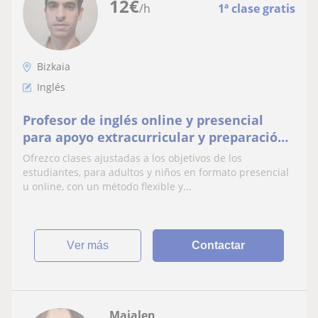
12
€
/h
1ª clase gratis
Bizkaia
Inglés
Profesor de inglés online y presencial
para apoyo extracurricular y preparación
para exámenes
Ofrezco clases ajustadas a los objetivos de los
estudiantes, para adultos y niños en formato presencial
u online, con un método flexible y...
ver más
Contactar
Maialen