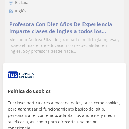
Bizkaia
Inglés
Profesora Con Diez Años De Experiencia
Imparte clases de ingles a todos los
niveles
Me llamo Andrea Elizalde, graduada en filología inglesa y
poseo el máster de educación con especialidad en
inglés. Soy profesora desde hace...
ver más
Contactar
Política de Cookies
Destacado
Tusclasesparticulares almacena datos, tales como cookies,
Online Speaking
para garantizar el funcionamiento básico del sitio,
Profesor Verificado
personalizar el contenido, adaptar los anuncios y medir
★
4,8
(917 valoraciones)
su eficacia, así como para ofrecerte una mejor
En línea
experiencia.