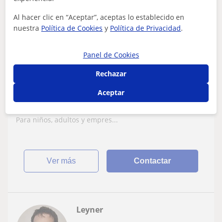
9
€
Al hacer clic en “Aceptar”, aceptas lo establecido en
/h
1ª clase gratis
nuestra
Política de Cookies
y
Política de Privacidad
.
Bizkaia
Inglés: Academia de inglés de verano
Panel de Cookies
🇬🇧 Clases de Ingles ONLINE
Rechazar
Personalizadas🔖B1 B2 INGLÉS
Aceptar
✔️B2 INGLÉS Cursos y Clases de Inglés Personalizadas✔️
🇬🇧 Clases Online para todos los niveles y objetivos🎧
Para niños, adultos y empres...
ver más
Contactar
Leyner