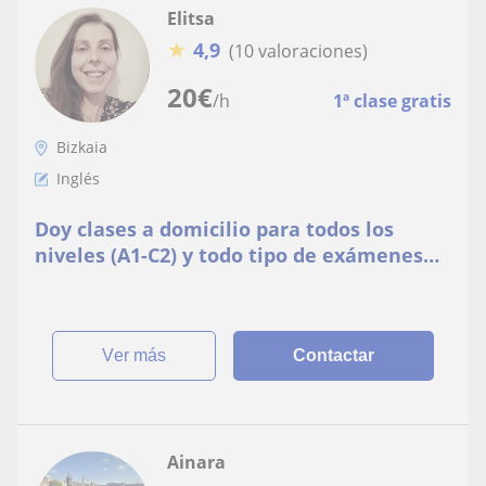
Elitsa
★
4,9
(10 valoraciones)
20
€
/h
1ª clase gratis
Bizkaia
Inglés
Doy clases a domicilio para todos los
niveles (A1-C2) y todo tipo de exámenes
(Cambridge, EOI, TOEFL, IELTS, etc.)
ver más
Contactar
Ainara