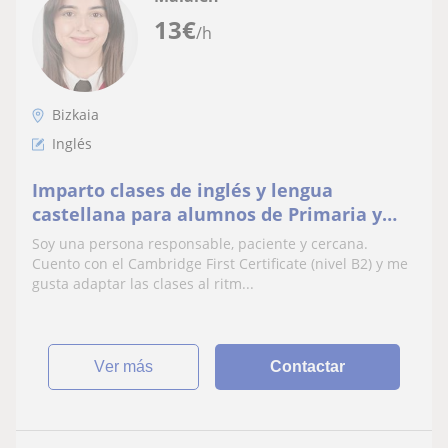
13
€
/h
Bizkaia
Inglés
Imparto clases de inglés y lengua
castellana para alumnos de Primaria y
ESO, adaptando el contenido a las
Soy una persona responsable, paciente y cercana.
necesidades de cada alumno
Cuento con el Cambridge First Certificate (nivel B2) y me
gusta adaptar las clases al ritm...
ver más
Contactar