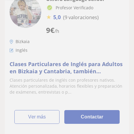
Profesor Verificado
★
5,0
(9 valoraciones)
9
€
/h
Bizkaia
Inglés
Clases Particulares de Inglés para Adultos
en Bizkaia y Cantabria, también
ofrecemos clases online
Clases particulares de inglés con profesores nativos.
Atención personalizada, horarios flexibles y preparación
de exámenes, entrevistas o p...
ver más
Contactar