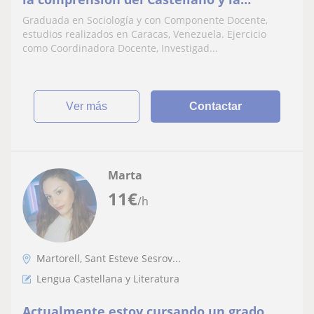
Literatura y las Ciencias Sociales
Graduada en Sociología y con Componente Docente,
estudios realizados en Caracas, Venezuela. Ejercicio
como Coordinadora Docente, Investigad...
ver más
Contactar
Marta
11
€
/h
Martorell, Sant Esteve Sesrov...
Lengua Castellana y Literatura
Actualmente estoy cursando un grado