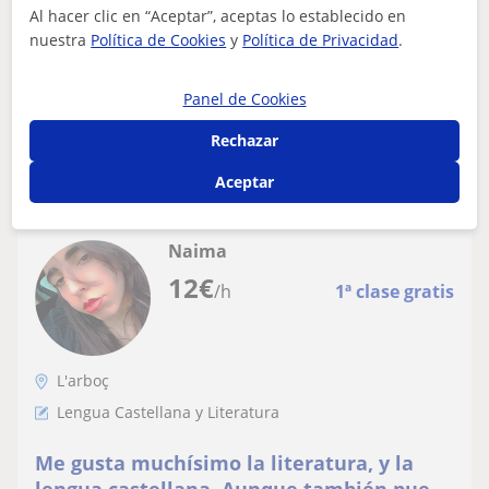
Al hacer clic en “Aceptar”, aceptas lo establecido en
nuestra
Política de Cookies
y
Política de Privacidad
.
Profesora castellano para extranjeros
Panel de Cookies
Rechazar
ver más
Contactar
Aceptar
Naima
12
€
/h
1ª clase gratis
L'arboç
Lengua Castellana y Literatura
Me gusta muchísimo la literatura, y la