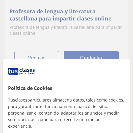
Profesora de lengua y literatura
castellana para impartir clases online
Profesora de lengua y literatura castellana para impartir
clases online.
ver más
Contactar
Maria Ana
Política de Cookies
6
€
/h
1ª clase gratis
Tusclasesparticulares almacena datos, tales como cookies,
para garantizar el funcionamiento básico del sitio,
personalizar el contenido, adaptar los anuncios y medir
su eficacia, así como para ofrecerte una mejor
Piera
experiencia.
Lengua Castellana y Literatura