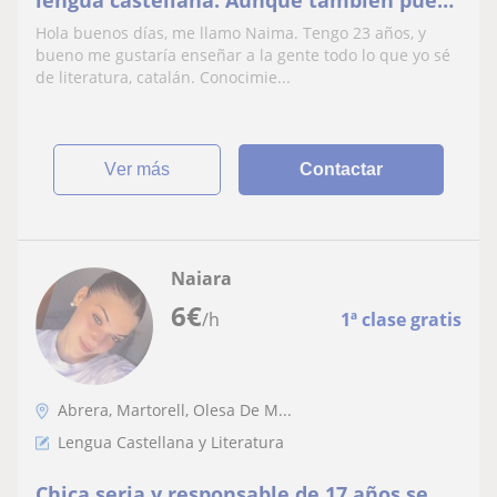
lengua castellana. Aunque también puedo
dar clases de catalán
Hola buenos días, me llamo Naima. Tengo 23 años, y
bueno me gustaría enseñar a la gente todo lo que yo sé
de literatura, catalán. Conocimie...
ver más
Contactar
Naiara
6
€
/h
1ª clase gratis
Abrera, Martorell, Olesa De M...
Lengua Castellana y Literatura
Chica seria y responsable de 17 años se