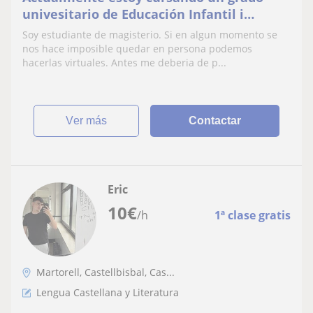
univesitario de Educación Infantil i
Primaria i me ofrezco para dar clases
Soy estudiante de magisterio. Si en algun momento se
particulares
nos hace imposible quedar en persona podemos
hacerlas virtuales. Antes me deberia de p...
ver más
Contactar
Eric
10
€
/h
1ª clase gratis
Martorell, Castellbisbal, Cas...
Lengua Castellana y Literatura