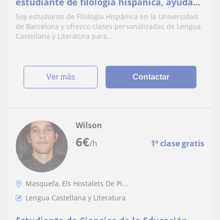
estudiante de filología hispánica, ayuda
con ejercicios y métodos de estudio
Soy estudiante de Filología Hispánica en la Universidad
de Barcelona y ofrezco clases personalizadas de Lengua
Castellana y Literatura para...
ver más
Contactar
Wilson
6
€
/h
1ª clase gratis
Masquefa, Els Hostalets De Pi...
Lengua Castellana y Literatura