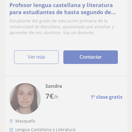
Profesor lengua castellana y literatura
para estudiantes de hasta segundo de
bachillerato
Estudiante del grado de educación primaria de la
Universidad de Barcelona, apasionado por enseñar y
aprender de mis alumnos. Soy un docente...
ver más
Contactar
Sandra
7
€
/h
1ª clase gratis
Masquefa
Lengua Castellana y Literatura