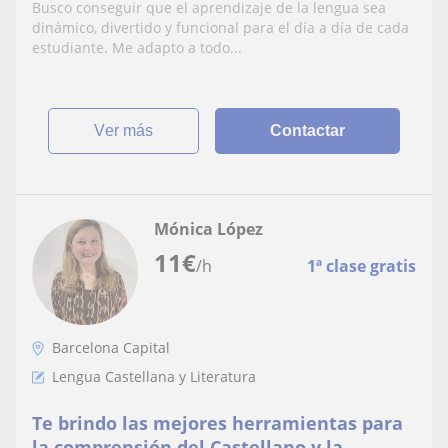
dinámica
Busco conseguir que el aprendizaje de la lengua sea
dinámico, divertido y funcional para el día a día de cada
estudiante. Me adapto a todo...
ver más
Contactar
Mónica López
11
€
/h
1ª clase gratis
Barcelona Capital
Lengua Castellana y Literatura
Te brindo las mejores herramientas para
la comprensión del Castellano y la