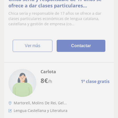
ofrece a dar clases particulares
económicas de lengua catalana,
Chica seria y responsable de 17 años se ofrece a dar
castellana y gestión de empresa
clases particulares económicas de lengua catalana,
(contabilidad, RRHH...)
castellana y gestión de empresa (co...
ver más
Contactar
Carlota
8
€
/h
1ª clase gratis
Martorell, Molins De Rei, Gel...
Lengua Castellana y Literatura