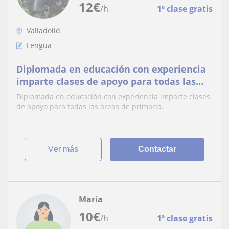
12
€
/h
1ª clase gratis
Valladolid
Lengua
Diplomada en educación con experiencia
imparte clases de apoyo para todas las
áreas de primaria
Diplomada en educación con experiencia imparte clases
de apoyo para todas las áreas de primaria.
ver más
Contactar
María
10
€
/h
1ª clase gratis