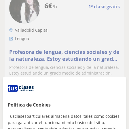
6
€
/h
1ª clase gratis
Valladolid Capital
Lengua
Profesora de lengua, ciencias sociales y de
la naturaleza. Estoy estudiando un grado
medio de administración
Profesora de lengua, ciencias sociales y de la naturaleza.
Estoy estudiando un grado medio de administración.
ver más
Contactar
Política de Cookies
Tusclasesparticulares almacena datos, tales como cookies,
para garantizar el funcionamiento básico del sitio,
Victor
personalizar el contenido, adaptar los anuncios y medir