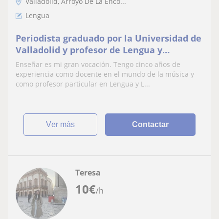
Valladolid, Arroyo De La Enco...
Lengua
Periodista graduado por la Universidad de
Valladolid y profesor de Lengua y
Literatura con el master de la
Enseñar es mi gran vocación. Tengo cinco años de
Universidad Europea
experiencia como docente en el mundo de la música y
como profesor particular en Lengua y L...
ver más
Contactar
Teresa
10
€
/h