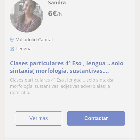
Sandra
6
€
/h
Valladolid Capital
Lengua
Clases particulares 4º Eso , lengua ...solo
sintaxis( morfología, sustantivas,
adjetivas adverbiales) a domicilio
Clases particulares 4º Eso , lengua ...solo sintaxis(
morfología, sustantivas, adjetivas adverbiales) a
domicilio.
ver más
Contactar