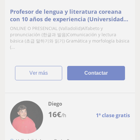
Profesor de lengua y literatura coreana
con 10 años de experiencia (Universidad
de Salamanca)
ONLINE O PRESENCIAL (Valladolid)Alfabeto y
pronunciación (한글과 발음)Comunicación y lectura
básica (초급 말하기와 읽기) Gramática y morfología básica
(...
ver más
Contactar
Diego
16
€
/h
1ª clase gratis