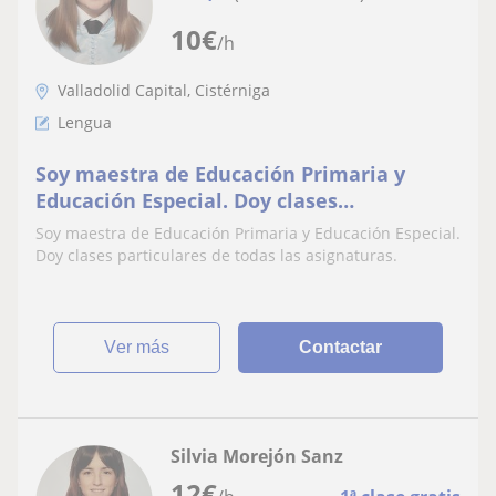
10
€
/h
Valladolid Capital, Cistérniga
Lengua
Soy maestra de Educación Primaria y
Educación Especial. Doy clases
particulares de todas las asignaturas
Soy maestra de Educación Primaria y Educación Especial.
Doy clases particulares de todas las asignaturas.
ver más
Contactar
Silvia Morejón Sanz
12
€