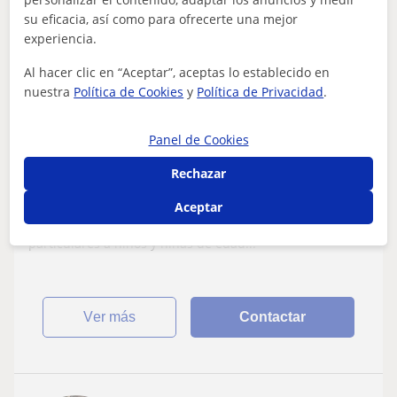
10
€
su eficacia, así como para ofrecerte una mejor
/h
1ª clase gratis
experiencia.
Al hacer clic en “Aceptar”, aceptas lo establecido en
nuestra
Política de Cookies
y
Política de Privacidad
.
Valladolid Capital
Lengua
Panel de Cookies
Profesor de primaria, estudiante de
Rechazar
magisterio, busco dar clases a niños/as de
7-12 años
Aceptar
Soy Víctor, estudiante de magisterio y profesor de
primaria con experiencia en el aula. Ofrezco clases
particulares a niños y niñas de edad...
ver más
Contactar