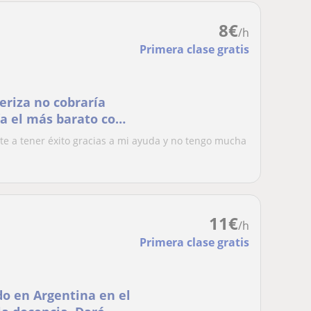
8
€
/h
Primera clase gratis
eriza no cobraría
ía el más barato como
te a tener éxito gracias a mi ayuda y no tengo mucha
11
€
/h
Primera clase gratis
o en Argentina en el