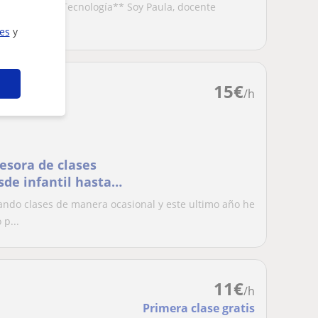
Especialidad Tecnología** Soy Paula, docente
en Matemá...
ies
y
15
€
/h
fesora de clases
sde infantil hasta
ndo clases de manera ocasional y este ultimo año he
p...
11
€
/h
Primera clase gratis