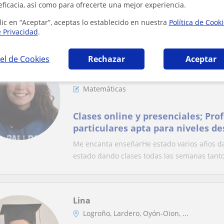
materia
eficacia, así como para ofrecerte una mejor experiencia.
**Ingeniera Mecánica + Máster Profesorado 
apasionada, ofreciendo clases particulares 
lic en “Aceptar”, aceptas lo establecido en nuestra
Política de Cook
e Privacidad
.
el de Cookies
Rechazar
Aceptar
Candela
Oyón-Oion
Matemáticas
Clases online y presenciales; Pro
particulares apta para niveles de
bachillerato
Me encanta enseñarHe estado varios años da
estado dando clases todas las semanas tanto 
Lina
Logroño, Lardero, Oyón-Oion, ...