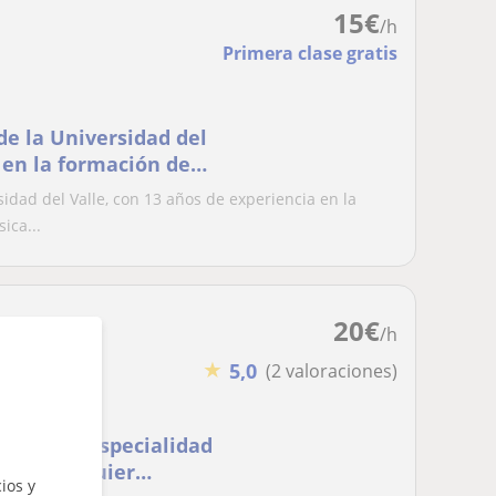
15
€
/h
Primera clase gratis
e la Universidad del
 en la formación de
a secundaria, media y
idad del Valle, con 13 años de experiencia en la
máticas, con
ica...
etodologías y estra
20
€
/h
★
5,0
(2 valoraciones)
fesorado especialidad
s de cualquier
ios y