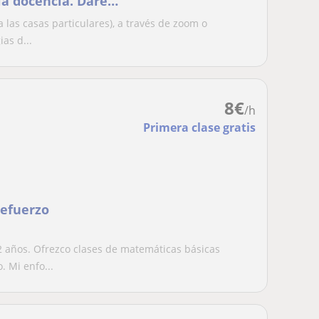
la docencia. Daré
 las casas particulares), a través de zoom o
as d...
8
€
/h
Primera clase gratis
Refuerzo
 años. Ofrezco clases de matemáticas básicas
 Mi enfo...