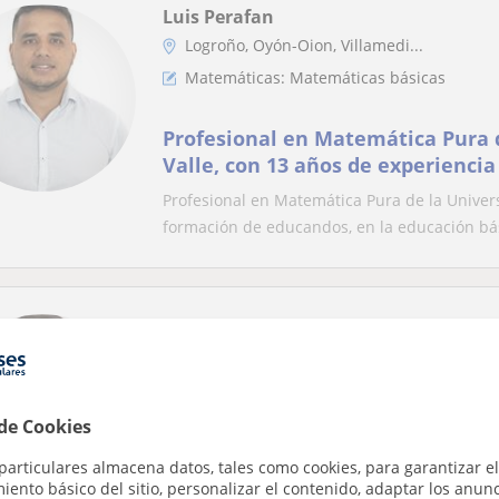
Luis Perafan
Logroño, Oyón-Oion, Villamedi...
Matemáticas: Matemáticas básicas
Profesional en Matemática Pura d
Valle, con 13 años de experiencia
educandos, en la educación básic
Profesional en Matemática Pura de la Univers
universitaria en el área de Mate
formación de educandos, en la educación bás
conocimientos en el manejo de m
Paula
Logroño, Oyón-Oion, Villamedi...
Matemáticas: Matemáticas básicas
 de Cookies
Ingeniera Mecánica + Máster Pro
particulares almacena datos, tales como cookies, para garantizar el
tecnología. Dispuesta a dar clase
ento básico del sitio, personalizar el contenido, adaptar los anunc