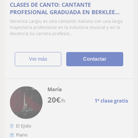
CLASES DE CANTO: CANTANTE
PROFESIONAL GRADUADA EN BERKLEE
COLLEGE OF MUSIC
Veronica Largiu es una cantante italiana con una larga
trayectoria profesional en la industria musical y en la
docencia.Su carrera profesio...
ver más
Contactar
María
20
€
/h
1ª clase gratis
El Ejido
Piano