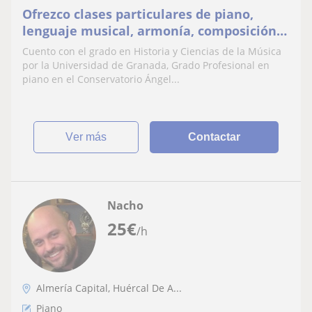
Ofrezco clases particulares de piano,
lenguaje musical, armonía, composición,
análisis y acompañamiento para todas las
Cuento con el grado en Historia y Ciencias de la Música
edades
por la Universidad de Granada, Grado Profesional en
piano en el Conservatorio Ángel...
ver más
Contactar
Nacho
25
€
/h
Almería Capital, Huércal De A...
Piano