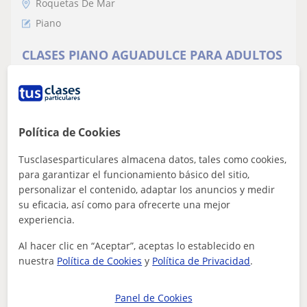
Roquetas De Mar
Piano
CLASES PIANO AGUADULCE PARA ADULTOS
JOVENES Y MAYORES
Graduado con título superior de Piano en Pedagogía-
Interpretación ofrece clases de piano para adultos que
deseen aprender a tocar. Contácta...
Política de Cookies
Tusclasesparticulares almacena datos, tales como cookies,
para garantizar el funcionamiento básico del sitio,
ver más
Contactar
personalizar el contenido, adaptar los anuncios y medir
su eficacia, así como para ofrecerte una mejor
experiencia.
María
Al hacer clic en “Aceptar”, aceptas lo establecido en
nuestra
Política de Cookies
y
Política de Privacidad
.
20
€
/h
1ª clase gratis
Panel de Cookies