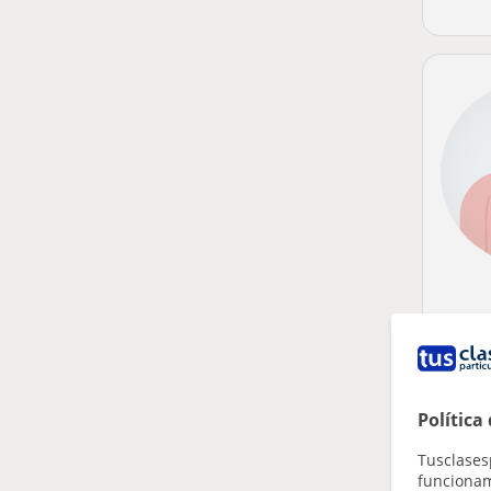
Política
Tusclases
funcionami