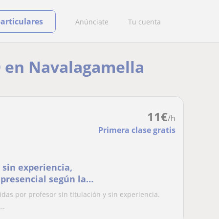
particulares
Anúnciate
Tu cuenta
SO en Navalagamella
11
€
/h
Primera clase gratis
y sin experiencia,
 presencial según la
as por profesor sin titulación y sin experiencia.
..