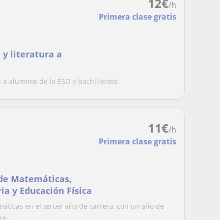
12
€
/h
Primera clase gratis
 y literatura a
a a alumnos de la ESO y bachillerato.
11
€
/h
Primera clase gratis
 de Matemáticas,
ria y Educación Física
áticas en el tercer año de carrera, con un año de
e...