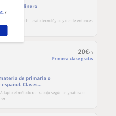
r algo de dinero
ies
y
r. Hice el Bachillerato tecnológico y desde entonces
.
20
€
/h
Primera clase gratis
materia de primaria o
y español. Clases
. Adapto el método de trabajo según asignatura o
ho...