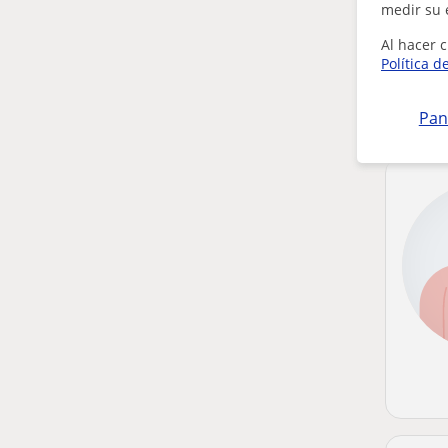
medir su 
Al hacer c
Política d
Pan