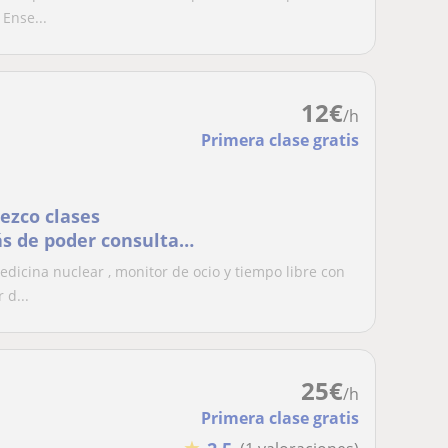
Ense...
12
€
/h
Primera clase gratis
ezco clases
ás de poder consultar
teléfono de lunes a s
dicina nuclear , monitor de ocio y tiempo libre con
 d...
25
€
/h
Primera clase gratis
★