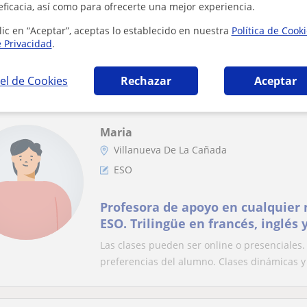
eficacia, así como para ofrecerte una mejor experiencia.
Doy clases particulares para gana
lic en “Aceptar”, aceptas lo establecido en nuestra
Política de Cook
después de ir a la universidad
e Privacidad
.
Graduado en Animación 3D, cursando el maste
he estado impartiendo clases particulares e..
el de Cookies
Rechazar
Aceptar
Maria
Villanueva De La Cañada
ESO
Profesora de apoyo en cualquier 
ESO. Trilingüe en francés, inglés 
dinámicas.
Las clases pueden ser online o presenciales
preferencias del alumno. Clases dinámicas y 