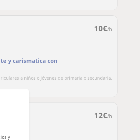
10
€
/h
te y carismatica con
ariculares a niños o jóvenes de primaria o secundaria.
12
€
/h
ios y