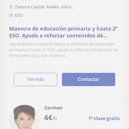
Zamora Capital, Roales, Valca...
ESO
Maestra de educación primaria y hasta 2°
ESO. Ayudo a reforzar contenidos de
forma sencilla. Con materiales didácticos
Soy maestra e imparto clases a domicilio de educación
manipulativos (primaria). Gran
primaria y hasta 2° ESO. Ayudo a reforzar contenidos de
disponibilidad de horarios. No dudes en
forma sencilla y con material...
ponerte en contacto conmigo para
cualquier pregunta!
ver más
Contactar
Carmen
6
€
/h
1ª clase gratis