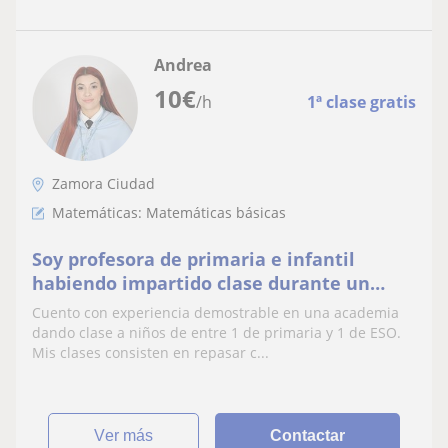
Andrea
10
€
/h
1ª clase gratis
Zamora Ciudad
Matemáticas: Matemáticas básicas
Soy profesora de primaria e infantil
habiendo impartido clase durante un
curso entero en una academia de inglés y
Cuento con experiencia demostrable en una academia
matemáticas
dando clase a niños de entre 1 de primaria y 1 de ESO.
Mis clases consisten en repasar c...
ver más
Contactar