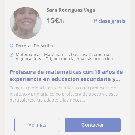
Sara Rodriguez Vega
15
€
/h
1ª clase gratis
Ferreras De Arriba
Matemáticas: Matemáticas básicas, Geometría,
Álgebra lineal, Trigonometría, Análisis numérico,
Matemáticas discretas
Profesora de matemáticas con 18 años de
experiencia en educación secundaria y
bachillerato
Tengo experiencia en secundaria como profesora de
instituto y primaria como profesora de apoyo y clases
particulares. Me adapto a las neces...
ver más
Contactar