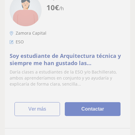
10
€
/h
Zamora Capital
ESO
Soy estudiante de Arquitectura técnica y
siempre me han gustado las
matemáticas, en el cole me gustaba
Daría clases a estudiantes de la ESO y/o Bachillerato,
ayudar a mis compañeros.
ambos aprenderíamos en conjunto y yo ayudaría y
explicaría de forma clara, sencilla...
ver más
Contactar