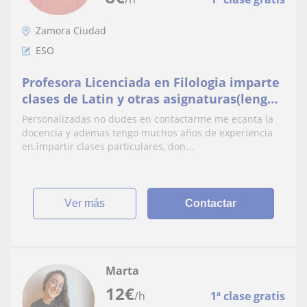
Zamora Ciudad
ESO
Profesora Licenciada en Filologia imparte
clases de Latin y otras asignaturas(lengua
y literatura , Frances)
Personalizadas no dudes en contactarme me ecanta la
docencia y ademas tengo muchos años de experiencia
en.impartir clases particulares, don...
ver más
Contactar
Marta
12
€
/h
1ª clase gratis