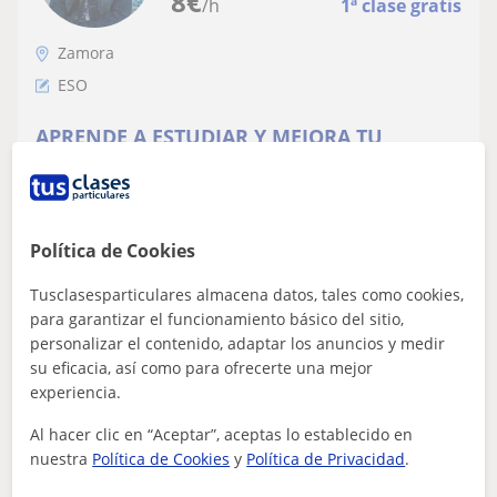
8
€
/h
1ª clase gratis
Zamora
ESO
APRENDE A ESTUDIAR Y MEJORA TU
RENDIMIENTO
TÉCNICAS DE ESTUDIO Y APOYO ESCOLAR.
ORGANIZACIÓN, COMPRENSIÓN LECTORA, SUBRAYADO,
SÍNTESIS, TÉCNICAS DE MEMORIZACIÓN, PREPARACIÓN
Política de Cookies
DE EXÁME...
Tusclasesparticulares almacena datos, tales como cookies,
para garantizar el funcionamiento básico del sitio,
personalizar el contenido, adaptar los anuncios y medir
ver más
Contactar
su eficacia, así como para ofrecerte una mejor
experiencia.
Al hacer clic en “Aceptar”, aceptas lo establecido en
nuestra
Política de Cookies
y
Política de Privacidad
.
Luisa Herrero de Dios