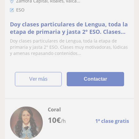
Zamora Capital, Roales, Valca...
ESO
Doy clases particulares de Lengua, toda la
etapa de primaria y jasta 2° ESO. Clases
muy motivadoras, lúdicas y amenas
Doy clases particulares de Lengua, toda la etapa de
repasando contenidos y afianciando los
primaria y jasta 2° ESO. Clases muy motivadoras, lúdicas
nuevos
y amenas repasando contenidos...
ver más
Contactar
Coral
10
€
/h
1ª clase gratis