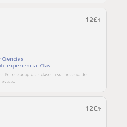
12
€
/h
y Ciencias
e experiencia. Clases
 Por eso adapto las clases a sus necesidades,
áctico...
12
€
/h