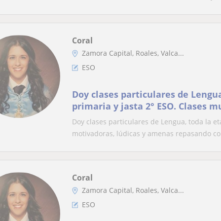
Coral
Zamora Capital, Roales, Valca...
ESO
Doy clases particulares de Lengua
primaria y jasta 2° ESO. Clases 
lúdicas y amenas repasando cont
Doy clases particulares de Lengua, toda la e
los nuevos
motivadoras, lúdicas y amenas repasando con
Coral
Zamora Capital, Roales, Valca...
ESO