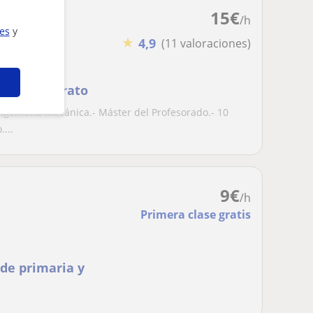
15
€
/h
ies
y
★
4,9
(11 valoraciones)
O/Bachillerato
Ingeniería Mecánica.- Máster del Profesorado.- 10
...
9
€
/h
Primera clase gratis
de primaria y