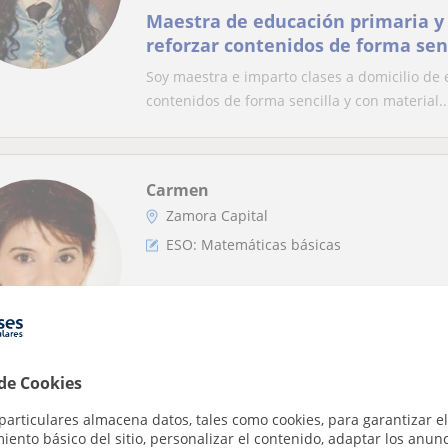
Maestra de educación primaria y 
reforzar contenidos de forma sen
didácticos manipulativos (primar
Soy maestra e imparto clases a domicilio de 
disponibilidad de horarios. No d
contenidos de forma sencilla y con material..
contacto conmigo para cualquier
Carmen
Zamora Capital
ESO: Matemáticas básicas
DOY CLASES PARTICULARES DE MAT
QUÍMICA Y OTRAS CIENCIAS. TOD
ACADÉMICOS
LICENCIADA EN CIENCIAS QUÍMICAS , CON M
PARTICULARES DE MATEMÁTICAS, FÍSICA, QUÍ
 de Cookies
particulares almacena datos, tales como cookies, para garantizar el
ento básico del sitio, personalizar el contenido, adaptar los anunc