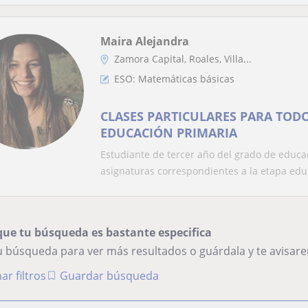
Maira Alejandra
Zamora Capital, Roales, Villa...
ESO: Matemáticas básicas
CLASES PARTICULARES PARA TOD
EDUCACIÓN PRIMARIA
Estudiante de tercer año del grado de educac
asignaturas correspondientes a la etapa educ
que tu búsqueda es bastante especifica
tu búsqueda para ver más resultados o guárdala y te avisa
ar filtros
Guardar búsqueda