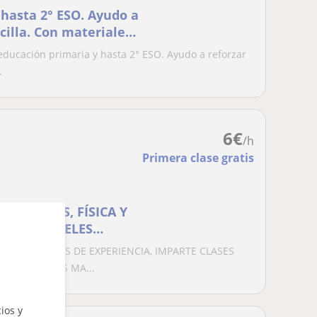
hasta 2° ESO. Ayudo a
cilla. Con materiales
ia). Gran
educación primaria y hasta 2° ESO. Ayudo a reforzar
udes en ponerte en
.
 pregunta!
6
€
/h
Primera clase gratis
EMÁTICAS, FÍSICA Y
OS LOS NIVELES
ÁS DE 15 AÑOS DE EXPERIENCIA, IMPARTE CLASES
MICA Y OTRAS MA...
ios y