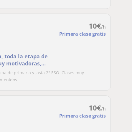
10
€
/h
Primera clase gratis
, toda la etapa de
muy motivadoras,
enidos y afianciando
tapa de primaria y jasta 2° ESO. Clases muy
tenidos...
10
€
/h
Primera clase gratis