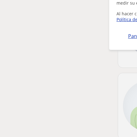
medir su 
Al hacer c
Política d
Pan