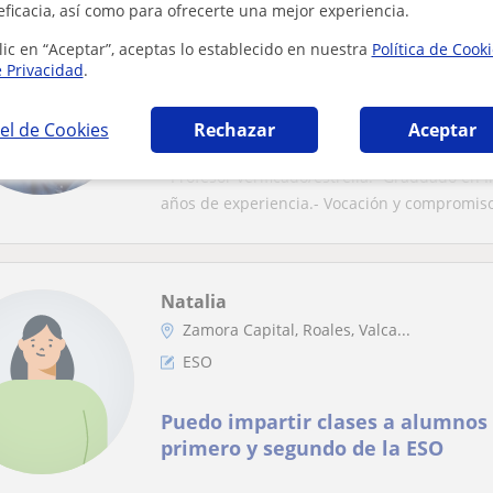
eficacia, así como para ofrecerte una mejor experiencia.
Enrique
lic en “Aceptar”, aceptas lo establecido en nuestra
Política de Cook
Zamora Capital, Valcabado, Vi...
e Privacidad
.
ESO: Matemáticas básicas
el de Cookies
Rechazar
Aceptar
Matemáticas, Física, Química. ES
- Profesor verificado/estrella.- Graduado en 
años de experiencia.- Vocación y compromiso.
Natalia
Zamora Capital, Roales, Valca...
ESO
Puedo impartir clases a alumnos 
primero y segundo de la ESO