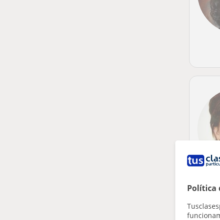
Política
Tusclases
funcionami