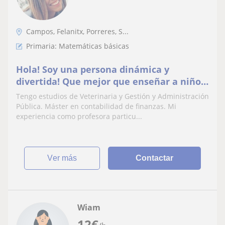
Campos, Felanitx, Porreres, S...
Primaria: Matemáticas básicas
Hola! Soy una persona dinámica y
divertida! Que mejor que enseñar a niños
materias como matemáticas , física y
Tengo estudios de Veterinaria y Gestión y Administración
química, biología de forma diferente!.
Pública. Máster en contabilidad de finanzas. Mi
Intento que mis alumnos confíen en mí,
experiencia como profesora particu...
eso en los niños es lo más importante
ver más
Contactar
Wiam
12
€