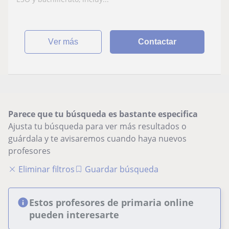
EBAU. Experiencia de dos años dando
clases particulares. Dispongo de material
propio con el que i
ver más
Contactar
Parece que tu búsqueda es bastante especifica
Ajusta tu búsqueda para ver más resultados o
guárdala y te avisaremos cuando haya nuevos
profesores
Eliminar filtros
Guardar búsqueda
Estos profesores de primaria online
pueden interesarte