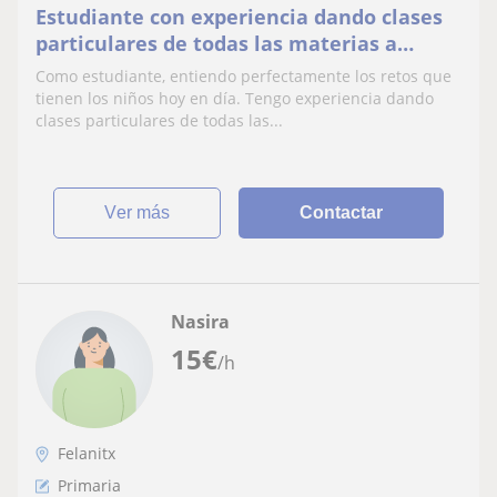
Estudiante con experiencia dando clases
particulares de todas las materias a
niñ@s de primaria, ofreciendo apoyo
Como estudiante, entiendo perfectamente los retos que
escolar dinámico
tienen los niños hoy en día. Tengo experiencia dando
clases particulares de todas las...
ver más
Contactar
Nasira
15
€
/h
Felanitx
Primaria