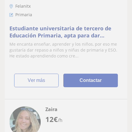
Felanitx
Primaria
Estudiante universitaria de tercero de
Educación Primaria, apta para dar
refuerzo de cualquier asignatura de ese
Me encanta enseñar, aprender y los niños, por eso me
periodo en Mallorca
gustaría dar repaso a niños y niñas de primaria y ESO.
He estado aprendiendo como cre...
ver más
Contactar
Zaira
12
€
/h