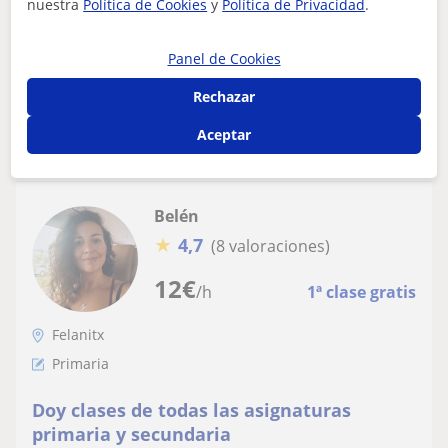
nuestra
Política de Cookies
y
Política de Privacidad
.
los alumnos con sus materias, tanto sea biología o
alguna otra. Disfruto mucho dando cl...
Panel de Cookies
Rechazar
ver más
Contactar
Aceptar
Belén
★
4,7
(8 valoraciones)
12
€
/h
1ª clase gratis
Felanitx
Primaria
Doy clases de todas las asignaturas
primaria y secundaria