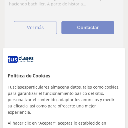
haciendo bachiller. A parte de historia...
ver más
Contactar
June
14
€
/h
Política de Cookies
Tusclasesparticulares almacena datos, tales como cookies,
Palma De Mallorca
para garantizar el funcionamiento básico del sitio,
Primaria
personalizar el contenido, adaptar los anuncios y medir
su eficacia, así como para ofrecerte una mejor
Profesora titulada en Biología, con 5 años
experiencia.
de experiencia impartiendo refuerzos en
Al hacer clic en “Aceptar”, aceptas lo establecido en
primaria, ESO y bachillerato
Me encanta la enseñanza y disfruto mucho ayudando a