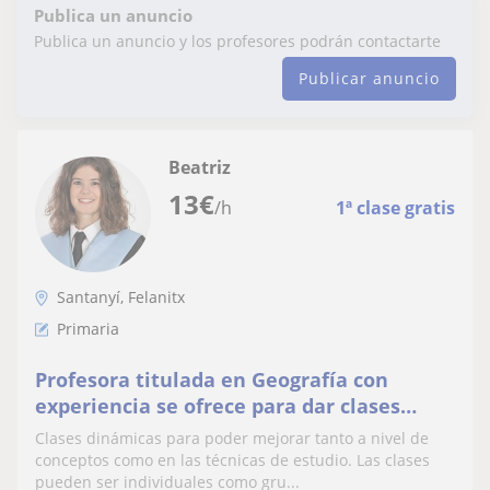
Publica un anuncio
Publica un anuncio y los profesores podrán contactarte
Publicar anuncio
Beatriz
13
€
/h
1ª clase gratis
Santanyí, Felanitx
Primaria
Profesora titulada en Geografía con
experiencia se ofrece para dar clases
particulares de primaria y ESO.
Clases dinámicas para poder mejorar tanto a nivel de
conceptos como en las técnicas de estudio. Las clases
pueden ser individuales como gru...