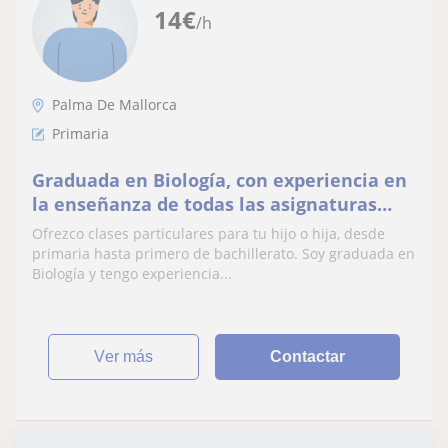
14
€
/h
Palma De Mallorca
Primaria
Graduada en Biología, con experiencia en
la enseñanza de todas las asignaturas
desde primaria hasta primer año de
Ofrezco clases particulares para tu hijo o hija, desde
bachillerato.
primaria hasta primero de bachillerato. Soy graduada en
Biología y tengo experiencia...
ver más
Contactar