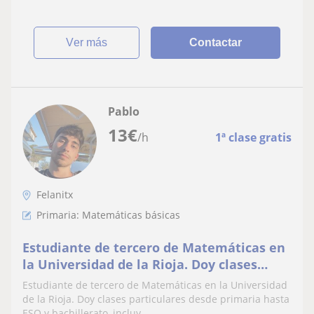
ver más
Contactar
Pablo
13
€
/h
1ª clase gratis
Felanitx
Primaria: Matemáticas básicas
Estudiante de tercero de Matemáticas en
la Universidad de la Rioja. Doy clases
particulares desde primaria hasta ESO y
Estudiante de tercero de Matemáticas en la Universidad
bachillerato, incluyendo preparación a
de la Rioja. Doy clases particulares desde primaria hasta
ESO y bachillerato, incluy...