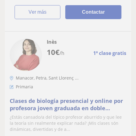
ver más
Contactar
Inès
10
€
/h
1ª clase gratis
Manacor, Petra, Sant Llorenç ...
Primaria
Clases de biología presencial y online por
profesora joven graduada en doble
titulación de Biología y Ciencias
¿Estás cansado/a del típico profesor aburrido y que lee
Ambientales
la teoría sin realmente explicar nada? ¡Mis clases són
dinámicas, divertidas y de a...