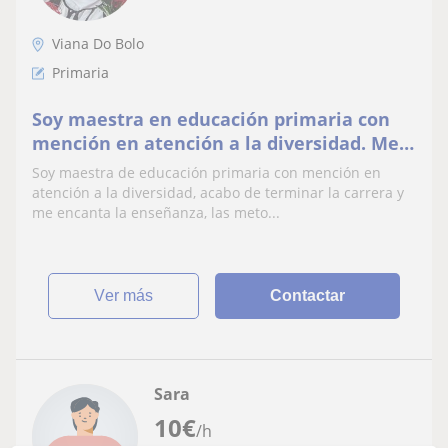
Viana Do Bolo
Primaria
Soy maestra en educación primaria con
mención en atención a la diversidad. Me
adapto cómodamente a cualquier niño o
Soy maestra de educación primaria con mención en
niña para enseñarle
atención a la diversidad, acabo de terminar la carrera y
me encanta la enseñanza, las meto...
ver más
Contactar
Sara
10
€
/h