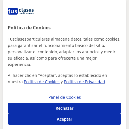
Viana Do Bolo
Biología
Política de Cookies
Tusclasesparticulares almacena datos, tales como cookies,
Titulada en Ciencias Ambientales y
para garantizar el funcionamiento básico del sitio,
Técnica superior en Gestión Forestal
personalizar el contenido, adaptar los anuncios y medir
Me encanta enseñar y aprender, estoy actualizada en el
su eficacia, así como para ofrecerte una mejor
sector de la educación ya que recientemente realicé el
experiencia.
curso de habilitación para la...
Al hacer clic en “Aceptar”, aceptas lo establecido en
nuestra
Política de Cookies
y
Política de Privacidad
.
ver más
Contactar
Panel de Cookies
Rechazar
Raquel
Aceptar