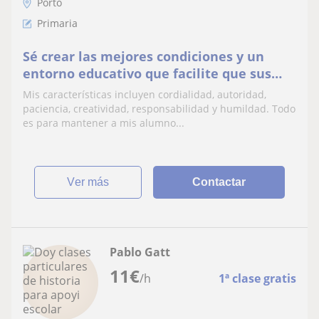
Porto
Primaria
Sé crear las mejores condiciones y un
entorno educativo que facilite que sus
alumnos aprendan. Reuno un amplio
Mis características incluyen cordialidad, autoridad,
abanico de habilidades personales y
paciencia, creatividad, responsabilidad y humildad. Todo
profesionales. Además del conocimiento
es para mantener a mis alumno...
de la materia que imparto y la pasión por
mi trabajo, tambiém sé como
ver más
Contactar
Pablo Gatt
11
€
/h
1ª clase gratis