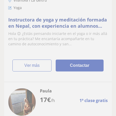
Vilanova I La Geltrú
Yoga
Instructora de yoga y meditación formada
en Nepal, con experiencia en alumnos
principiantes e intermedios de todas las
Hola 😊 ¿Estás pensando iniciarte en el yoga o ir más allá
edades
en tu práctica? Me encantaría acompañarte en tu
camino de autoconocimiento y san...
ver más
Contactar
Paula
17
€
/h
1ª clase gratis