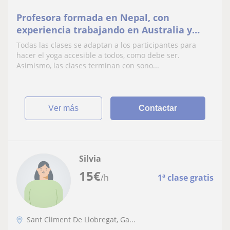
Profesora formada en Nepal, con
experiencia trabajando en Australia y
España impartiendo clases grupales y
Todas las clases se adaptan a los participantes para
privadas.
hacer el yoga accesible a todos, como debe ser.
Asimismo, las clases terminan con sono...
ver más
Contactar
Silvia
15
€
/h
1ª clase gratis
Sant Climent De Llobregat, Ga...