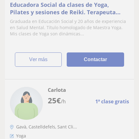
Educadora Social da clases de Yoga,
Pilates y sesiones de Reiki. Terapeuta
holística
Graduada en Educación Social y 20 años de experiencia
en Salud Mental. Título homologado de Maestra Yoga.
Mis clases de Yoga son dinámicas...
ver más
Contactar
Carlota
25
€
/h
1ª clase gratis
Gavà, Castelldefels, Sant Cli...
Yoga