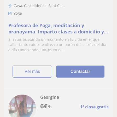
Gavà, Castelldefels, Sant Cli...
Yoga
Profesora de Yoga, meditación y
pranayama. Imparto clases a domicilio y
online para principiantes y nivel bajo-
Si estás buscando un momento en tu vida en el que
intermedio
callar tanto ruido, te ofrezco un parón del estrés del día
a día conectando junt@s en el...
ver más
Contactar
Georgina
6
€
/h
1ª clase gratis