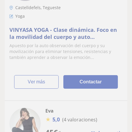
Castelldefels, Tegueste
Yoga
VINYASA YOGA - Clase dinámica. Foco en
la movilidad del cuerpo y auto
observación para bajar niveles de
Apuesto por la auto observación del cuerpo y su
ansiedad
movilización para eliminar tensiones, resistencias y
también aprender a observar la emoción...
ver más
Contactar
Eva
★
5,0
(4 valoraciones)