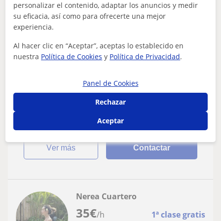
personalizar el contenido, adaptar los anuncios y medir
35
€
/h
1ª clase gratis
su eficacia, así como para ofrecerte una mejor
experiencia.
Vilanova I La Geltrú, Cubelle...
Al hacer clic en “Aceptar”, aceptas lo establecido en
Yoga
nuestra
Política de Cookies
y
Política de Privacidad
.
Instructor de hatha yoga, clases
particulares
Panel de Cookies
Formado en la escuela yoga Síntesis de Barcelona.
Rechazar
Terapia gestalt, bioenergética, eneagrama y clown.
Aceptar
ver más
Contactar
Nerea Cuartero
35
€
/h
1ª clase gratis