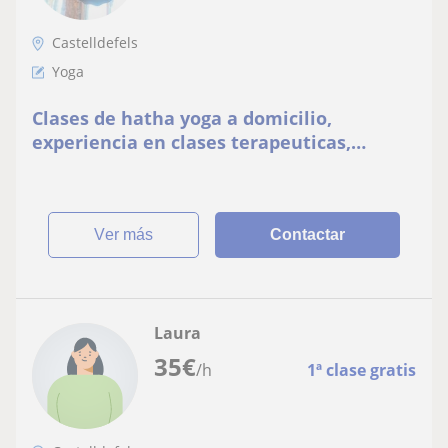
Castelldefels
Yoga
Clases de hatha yoga a domicilio,
experiencia en clases terapeuticas,
enfasis en el alineamiento postural y en
la respiracion. Formada en la India
ver más
Contactar
Laura
35
€
/h
1ª clase gratis