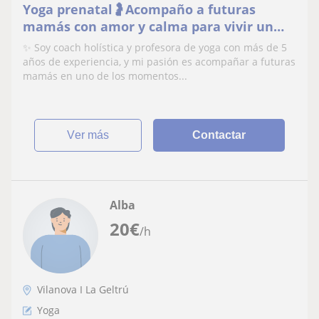
Yoga prenatal🤰Acompaño a futuras
mamás con amor y calma para vivir un
embarazo mágico
✨ Soy coach holística y profesora de yoga con más de 5
años de experiencia, y mi pasión es acompañar a futuras
mamás en uno de los momentos...
ver más
Contactar
Alba
20
€
/h
Vilanova I La Geltrú
Yoga