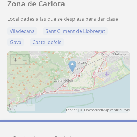
Zona de Carlota
Localidades a las que se desplaza para dar clase
Viladecans
Sant Climent de Llobregat
Gavà
Castelldefels
+
−
5 km
3 mi
Leaflet
| ©
OpenStreetMap
contributors