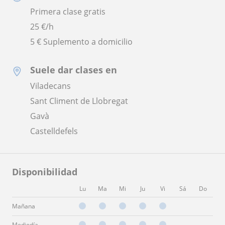
Primera clase gratis
25
€/h
5 € Suplemento a domicilio
Suele dar clases en
Viladecans
Sant Climent de Llobregat
Gavà
Castelldefels
Disponibilidad
Lu
Ma
Mi
Ju
Vi
Sá
Do
Mañana
Mediodía