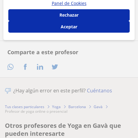
Al hacer clic, aceptas nuestro
aviso legal
y de
privacidad
Panel de Cookies
Rechazar
Contactar ahora
Aceptar
Comparte a este profesor
¿Hay algún error en este perfil?
Cuéntanos
Tus clases particulares
Yoga
Barcelona
Gavà
profesor de yoga online o presencial
Otros profesores de Yoga en Gavà que
pueden interesarte