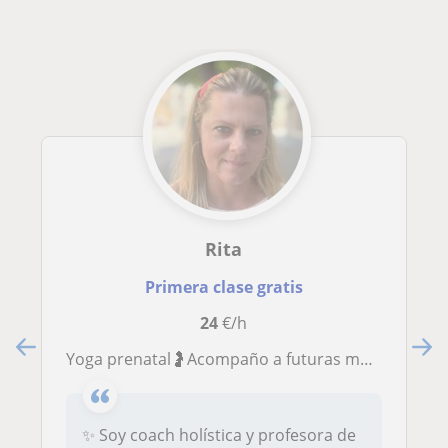
Rita
Primera clase gratis
24
€/h
Yoga prenatal🤰Acompaño a futuras mamás con amor y calma para vivir un embarazo mágico
✨ Soy coach holística y profesora de