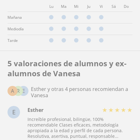
Lu
Ma
Mi
Ju
Vi
Sá
Do
Mañana
Mediodía
Tarde
5 valoraciones de alumnos y ex-
alumnos de Vanesa
Esther y otras 4 personas recomiendan a
A
R
E
Vanesa
★
★
★
★
★
Esther
E
Increíble profesional, bilingüe, 100%
recomendable Clases eficaces, metodología
apropiada a la edad y perfil de cada persona.
Resolutiva, asertiva, puntual, responsable...