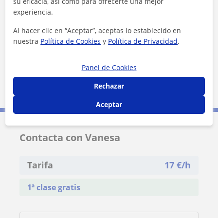
su eficacia, así como para ofrecerte una mejor
+
−
experiencia.
Al hacer clic en “Aceptar”, aceptas lo establecido en
nuestra
Política de Cookies
y
Política de Privacidad
.
Panel de Cookies
Rechazar
5 km
3 mi
Leaflet
| ©
OpenStreetMap
contributors
Aceptar
Contacta con Vanesa
Tarifa
17
€/h
1ª clase gratis