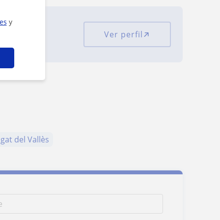
ies
y
Ver perfil
iones
gat del Vallès