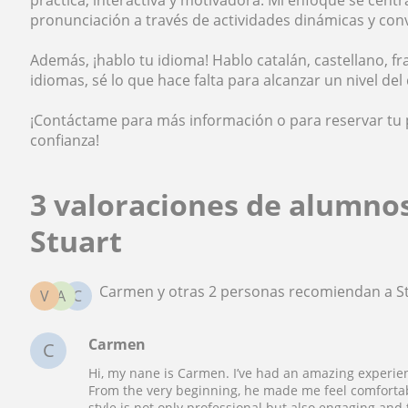
pronunciación a través de actividades dinámicas y con
Además, ¡hablo tu idioma! Hablo catalán, castellano, f
idiomas, sé lo que hace falta para alcanzar un nivel del
¡Contáctame para más información o para reservar tu p
confianza!
3 valoraciones de alumno
Stuart
Carmen y otras 2 personas recomiendan a S
V
A
C
Carmen
C
Hi, my nane is Carmen. I’ve had an amazing experien
From the very beginning, he made me feel comfortab
style is not only professional but also engaging and