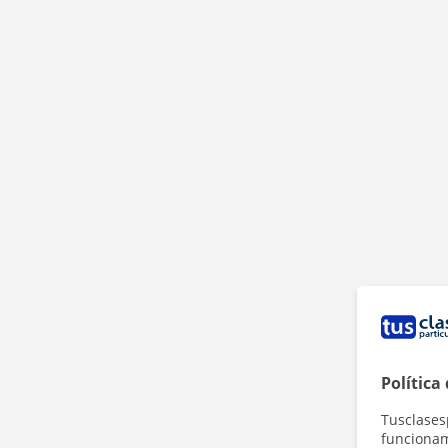
Política
Tusclases
funcionami