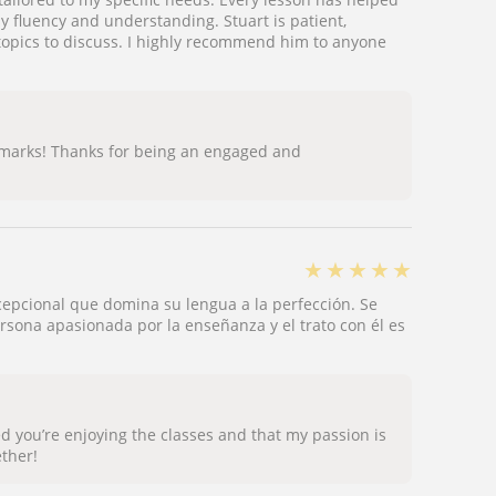
my fluency and understanding. Stuart is patient,
topics to discuss. I highly recommend him to anyone
l marks! Thanks for being an engaged and
★
★
★
★
★
cepcional que domina su lengua a la perfección. Se
rsona apasionada por la enseñanza y el trato con él es
ed you’re enjoying the classes and that my passion is
ether!