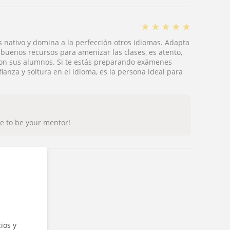
★
★
★
★
★
s nativo y domina a la perfección otros idiomas. Adapta
 buenos recursos para amenizar las clases, es atento,
on sus alumnos. Si te estás preparando exámenes
ianza y soltura en el idioma, es la persona ideal para
re to be your mentor!
ios y