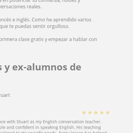
versaciones reales.
rancés e inglés. Como he aprendido varios
 que te puedas sentir orgulloso.
rimera clase gratis y empezar a hablar con
s y ex-alumnos de
tuart
★
★
★
★
★
ce with Stuart as my English conversation teacher.
le and confident in speaking English. His teaching
 tailored to my specific needs. Every lesson has helped