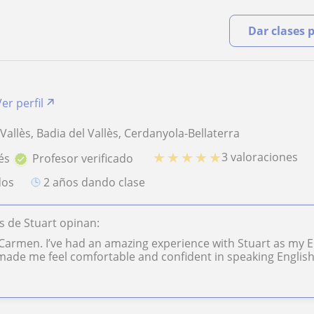
Dar clases 
Ver perfil
Vallès, Badia del Vallès, Cerdanyola-Bellaterra
★
★
★
★
★
3 valoraciones
és
Profesor verificado
dos
2 años dando clase
 de Stuart opinan:
 Carmen. I’ve had an amazing experience with Stuart as my 
made me feel comfortable and confident in speaking English. 