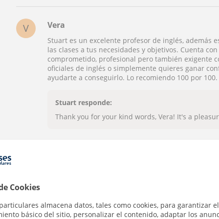
Vera
V
Stuart es un excelente profesor de inglés, además e
las clases a tus necesidades y objetivos. Cuenta con
comprometido, profesional pero también exigente c
oficiales de inglés o simplemente quieres ganar conf
ayudarte a conseguirlo. Lo recomiendo 100 por 100.
Stuart responde:
Thank you for your kind words, Vera! It's a pleasu
Reconocimientos
 de Cookies
Profesor verificado
particulares almacena datos, tales como cookies, para garantizar el
Stuart tiene el Perfil Verificado
ento básico del sitio, personalizar el contenido, adaptar los anunc