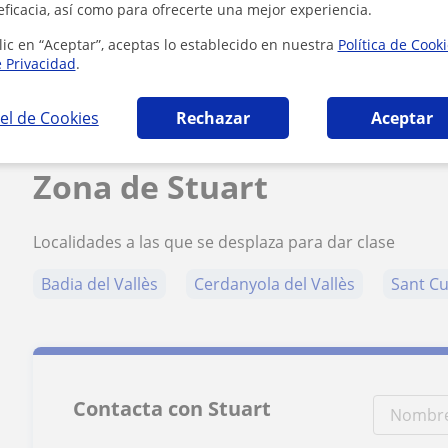
eficacia, así como para ofrecerte una mejor experiencia.
lic en “Aceptar”, aceptas lo establecido en nuestra
Política de Cook
¿Quieres saber más de Stuart?
e Privacidad
.
★
★
★
★
★
Datos verificados
3 valorac
el de Cookies
Rechazar
Aceptar
Zona de Stuart
Localidades a las que se desplaza para dar clase
Badia del Vallès
Cerdanyola del Vallès
Sant Cu
Contacta con Stuart