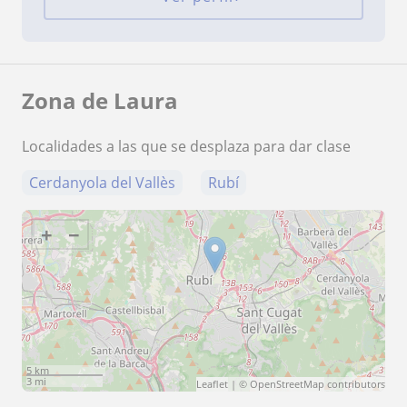
Zona de Laura
Localidades a las que se desplaza para dar clase
Cerdanyola del Vallès
Rubí
+
−
5 km
3 mi
Leaflet
| ©
OpenStreetMap
contributors