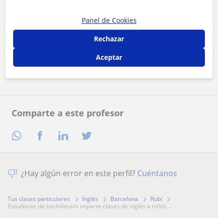
Panel de Cookies
Al hacer clic, aceptas nuestro
aviso legal
y de
privacidad
Rechazar
Aceptar
Contactar ahora
Comparte a este profesor
¿Hay algún error en este perfil?
Cuéntanos
Tus clases particulares
Inglés
Barcelona
Rubí
estudiante de bachillerato imparte clases de inglés a niños ...