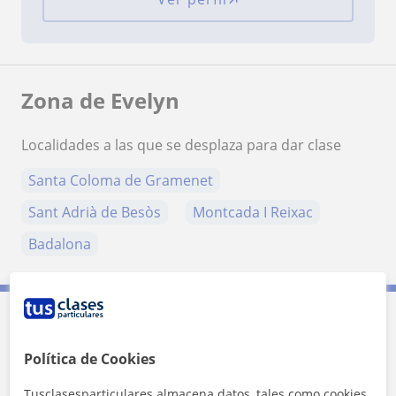
Zona de Evelyn
Localidades a las que se desplaza para dar clase
Santa Coloma de Gramenet
Sant Adrià de Besòs
Montcada I Reixac
Badalona
Contacta con Evelyn
Política de Cookies
Tarifa
40
€/h
Tusclasesparticulares almacena datos, tales como cookies,