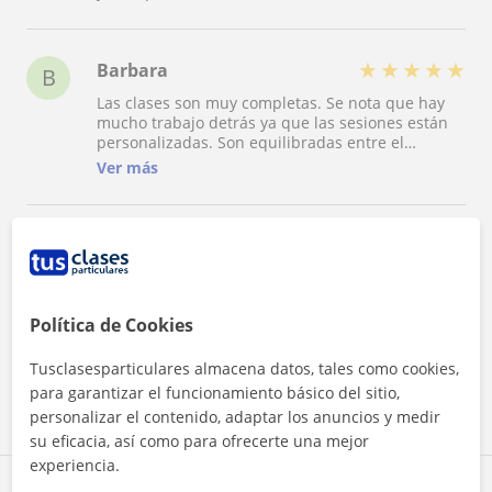
★
★
★
★
★
Barbara
B
Las clases son muy completas. Se nota que hay
mucho trabajo detrás ya que las sesiones están
personalizadas. Son equilibradas entre el
ejercicio físico y la reljación. Judith transmite
Ver más
mucha paz y te ayuda a connectar mucho con tu
cuerpo y tu mente.
★
★
★
★
★
Anna
A
Judith es pura luz. Sus sesiones te llenan de
calma, de paz. Con ella respiras, conectas con tu
yo más íntimo, te escuchas, te cuidas. Altamente
Política de Cookies
recomendable para bajarte un ratito de las prisas
Ver más
y de las preocupaciones.
Tusclasesparticulares almacena datos, tales como cookies,
para garantizar el funcionamiento básico del sitio,
Ver todas las valoraciones
personalizar el contenido, adaptar los anuncios y medir
su eficacia, así como para ofrecerte una mejor
experiencia.