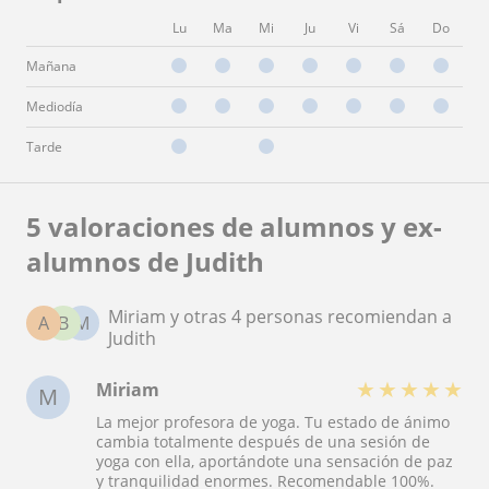
Lu
Ma
Mi
Ju
Vi
Sá
Do
Mañana
Mediodía
Tarde
5 valoraciones de alumnos y ex-
alumnos de Judith
Miriam y otras 4 personas recomiendan a
A
B
M
Judith
★
★
★
★
★
Miriam
M
La mejor profesora de yoga. Tu estado de ánimo
cambia totalmente después de una sesión de
yoga con ella, aportándote una sensación de paz
y tranquilidad enormes. Recomendable 100%.