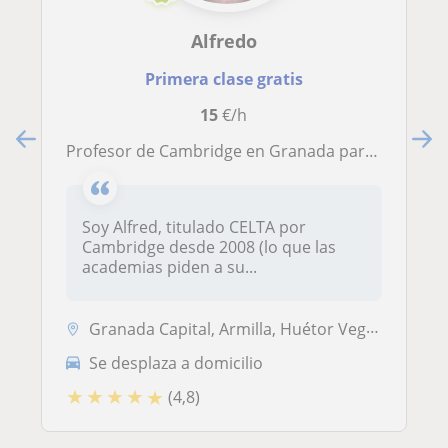
Alfredo
Primera clase gratis
15
€/h
Profesor de Cambridge en Granada para conversación, gramática, y exámenes oficiales: EOI, FCE / CAE / CPE, Aptis, Trinity ISE e IELTS
Soy Alfred, titulado CELTA por
Cambridge desde 2008 (lo que las
academias piden a su...
Granada Capital, Armilla, Huétor Vega, Maracena
Se desplaza a domicilio
★
★
★
★
★
(4,8)