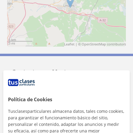
5 km
3 mi
Leaflet
| ©
OpenStreetMap
contributors
Contacta con Marta
Tarifa
8
€/h
Política de Cookies
1ª clase gratis
Tusclasesparticulares almacena datos, tales como cookies,
para garantizar el funcionamiento básico del sitio,
personalizar el contenido, adaptar los anuncios y medir
su eficacia, así como para ofrecerte una mejor