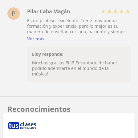
★
★
★
★
★
Pilar Caba Magán
P
Es un profesor excelente. Tiene muy buena
formación y experiencia, pero lo mejor es su
manera de enseñar, cercana, paciente y siempre
con buen humor. Transmite las ganas de
Ver más
aprender y disfrutar la música.
Eloy responde:
Muchas gracias Pili!! Encantado de haber
podido adentrarte en el mundo de la
música!
Reconocimientos