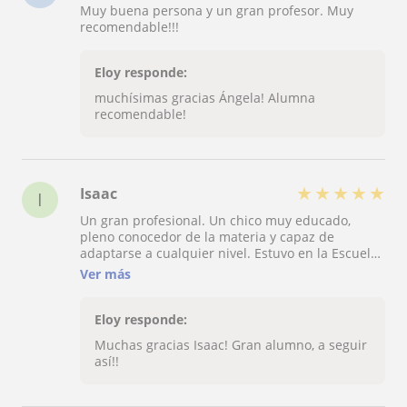
Muy buena persona y un gran profesor. Muy
recomendable!!!
Eloy responde:
muchísimas gracias Ángela! Alumna
recomendable!
★
★
★
★
★
Isaac
I
Un gran profesional. Un chico muy educado,
pleno conocedor de la materia y capaz de
adaptarse a cualquier nivel. Estuvo en la Escuela
Rusa de música y tiene estudios superiores en
Ver más
conservatorio de música.
Eloy responde:
Muchas gracias Isaac! Gran alumno, a seguir
así!!