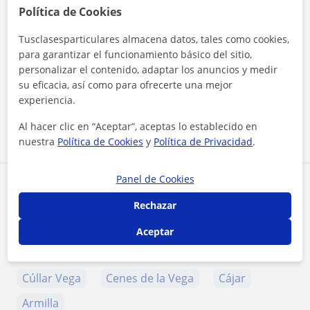
Política de Cookies
Tusclasesparticulares almacena datos, tales como cookies,
para garantizar el funcionamiento básico del sitio,
¿Quieres saber más de Eloy?
personalizar el contenido, adaptar los anuncios y medir
Datos verificados
★
★
★
★
★
su eficacia, así como para ofrecerte una mejor
3 valoraciones
experiencia.
Ver perfil
Al hacer clic en “Aceptar”, aceptas lo establecido en
nuestra
Política de Cookies
y
Política de Privacidad
.
Panel de Cookies
Zona de Eloy
Rechazar
Localidades a las que se desplaza para dar clase
Aceptar
Huétor Vega
Granada (Ciudad)
Cúllar Vega
Cenes de la Vega
Cájar
Armilla