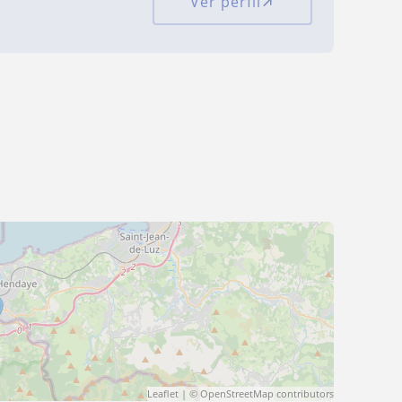
Ver perfil
Leaflet
| ©
OpenStreetMap
contributors