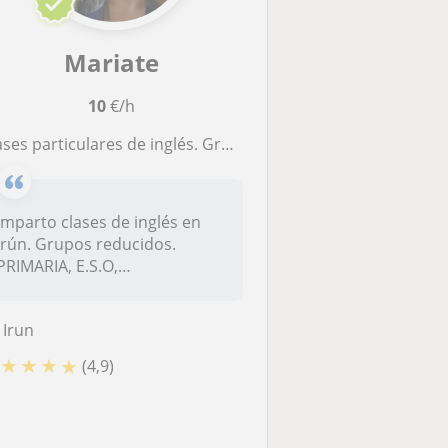
Mariate
10
€/h
es particulares de inglés. Grupos reducidos. En nuestra academia. Más de veinticinco años de experiencia
Imparto clases de inglés en
Irún. Grupos reducidos.
PRIMARIA, E.S.O,
BACHILLER.Tengo...
Irun
★
★
★
★
(4,9)