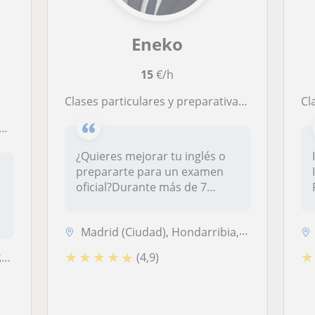
Eneko
15
€/h
Clases particulares y preparativas de examen (también para empresas) online y presencial
Clas
¿Quieres mejorar tu inglés o
prepararte para un examen
oficial?Durante más de 7
años...
Madrid (Ciudad), Hondarribia, Hernani, Irun, Errenteria, Donostia-San Sebastián, Astigarraga
★
★
★
★
★
★
(4,9)
.