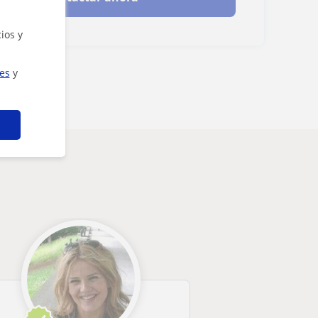
ios y
ies
y