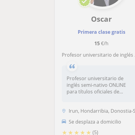
Oscar
Primera clase gratis
15
€/h
Profesor universitario de inglés ONLINE para Cambridge,, TOEFL, Bachillerato, Business English y Universidad
Profesor universitario de
inglés semi-nativo ONLINE
para títulos oficiales de
Cambri...
Irun, Hondarribia, Donostia-San Sebastián, Errenteria, Oiartzun, Lezo,..
Se desplaza a domicilio
★
★
★
★
★
(5)