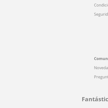
Condic
Seguri
Comun
Noveda
Pregunt
Fantásti