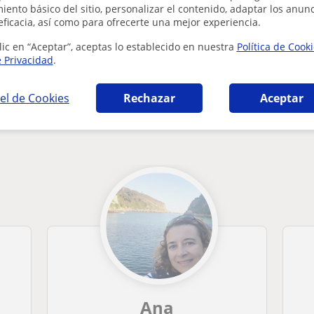
ento básico del sitio, personalizar el contenido, adaptar los anunc
¿Hay algún error en este perfil?
Cuéntanos
eficacia, así como para ofrecerte una mejor experiencia.
lic en “Aceptar”, aceptas lo establecido en nuestra
Política de Cook
e Privacidad
.
el de Cookies
Rechazar
Aceptar
 en Hondarribia que pueden interesarte
Ana