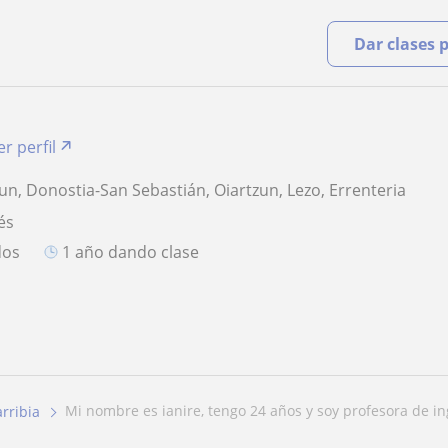
Dar clases 
er perfil
run, Donostia-San Sebastián, Oiartzun, Lezo, Errenteria
és
dos
1 año dando clase
mi nombre es ianire, tengo 24 años y soy profesora de ing
rribia