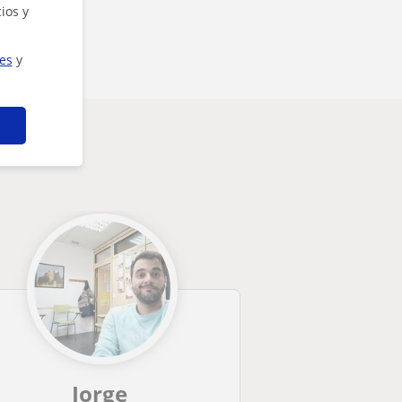
ios y
ies
y
Jorge