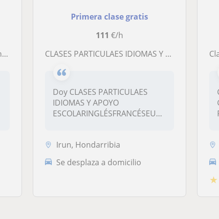
Primera clase gratis
111
€/h
na
CLASES PARTICULAES IDIOMAS Y APOYO ESCOLAR
Cla
Doy CLASES PARTICULAES
IDIOMAS Y APOYO
ESCOLARINGLÉSFRANCÉSEUSKERAAPOYO
ESCOLARAmpli...
Irun, Hondarribia
Se desplaza a domicilio
★