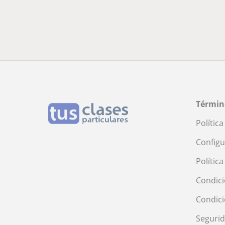
Términ
Polític
Configu
Polític
Condici
Condic
Seguri