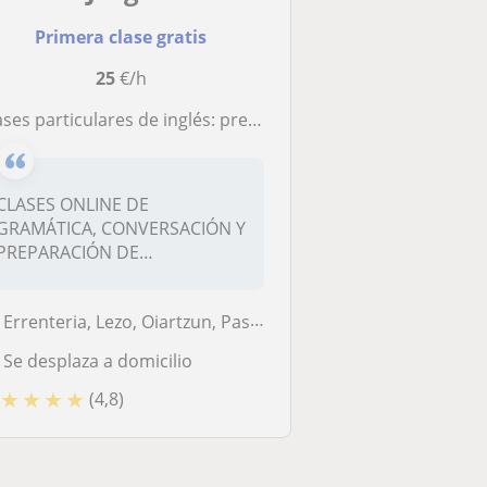
Primera clase gratis
25
€/h
ses particulares de inglés: preparación de exámenes oficiales y general English
CLASES ONLINE DE
GRAMÁTICA, CONVERSACIÓN Y
PREPARACIÓN DE
EXÁMENESProfesor certifica...
Errenteria, Lezo, Oiartzun, Pasaia, Donostia-San Sebastián, Irun, Hond...
Se desplaza a domicilio
★
★
★
★
(4,8)