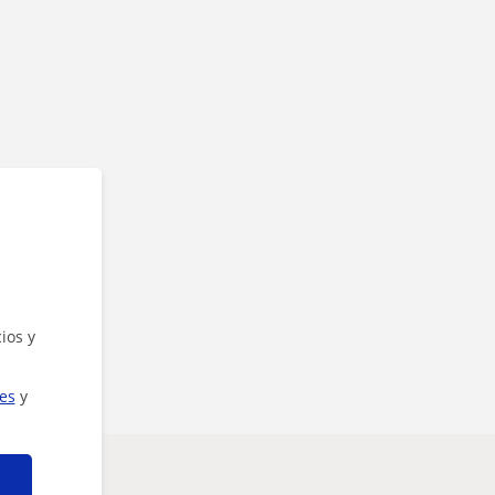
ios y
ies
y