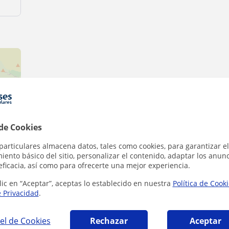
 de Cookies
ributors
particulares almacena datos, tales como cookies, para garantizar el
ento básico del sitio, personalizar el contenido, adaptar los anunc
eficacia, así como para ofrecerte una mejor experiencia.
lic en “Aceptar”, aceptas lo establecido en nuestra
Política de Cook
e Privacidad
.
el de Cookies
Rechazar
Aceptar