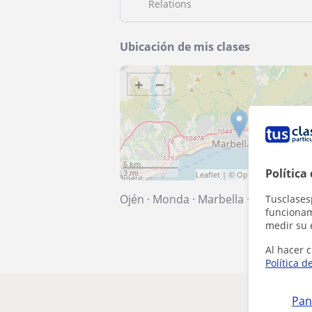
Relations
Ubicación de mis clases
+
−
5 km
Política
3 mi
Leaflet
| ©
OpenStreetMap
cont
Ojén
·
Monda
·
Marbella
·
Istán
Tusclases
funcionami
medir su 
Al hacer c
Política d
Pan