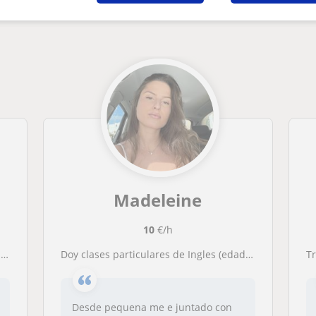
n Marbella que pueden interesarte
Madeleine
10
€/h
.
Doy clases particulares de Ingles (edades 8-15)
Desde pequena me e juntado con