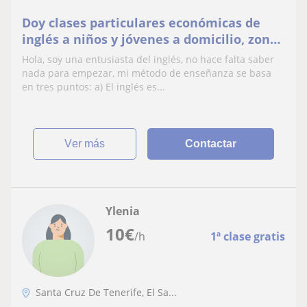
Doy clases particulares económicas de
inglés a niños y jóvenes a domicilio, zona
Tacoronte y alrededores. Tengo nivel
Hola, soy una entusiasta del inglés, no hace falta saber
avanzado C1, avalado por Bulats,
nada para empezar, mi método de enseñanza se basa
Universidad de Cambridge, poseo
en tres puntos: a) El inglés es...
certificado de Formadora de formadores y
de Dinamizadora educativa
ver más
Contactar
Ylenia
10
€
/h
1ª clase gratis
Santa Cruz De Tenerife, El Sa...