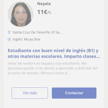
Nayala
11
€
/h
Santa Cruz De Tenerife, El Sa...
Inglés: Muay thai
Estudiante con buen nivel de inglés (B1) y
otras materias escolares. Imparto clases
de apoyo para Primaria y ESO con
¡Hola! Mi nombre es Nayala y soy estudiante. Me
paciencia.
apasiona ayudar a los demás a aprender y disfrutar del
proceso de estudio. Ofrezco clases d...
ver más
Contactar