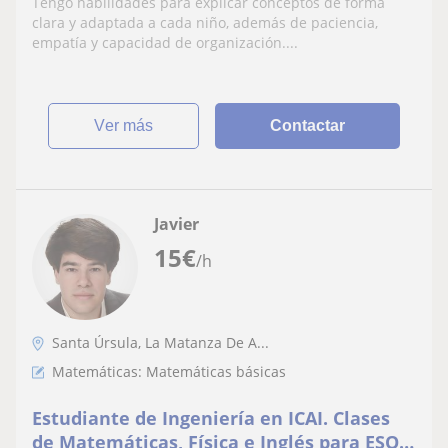
Tengo habilidades para explicar conceptos de forma
niños.
clara y adaptada a cada niño, además de paciencia,
empatía y capacidad de organización....
ver más
Contactar
Javier
15
€
/h
Santa Úrsula, La Matanza De A...
Matemáticas: Matemáticas básicas
Estudiante de Ingeniería en ICAI. Clases
de Matemáticas, Física e Inglés para ESO y