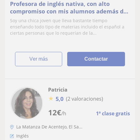
Profesora de inglés nativa, con alto
compromiso con mis alumnos además de
gran adaptabilidad para cada tipo de
Soy una chica joven que lleva bastante tiempo
persona y aprendizaje
enseñando todo tipo de materias incluido el español a
ciertas personas que lo requerían de la...
ver más
Contactar
Patricia
★
5,0
(2 valoraciones)
12
€
/h
1ª clase gratis
La Matanza De Acentejo, El Sa...
Inglés