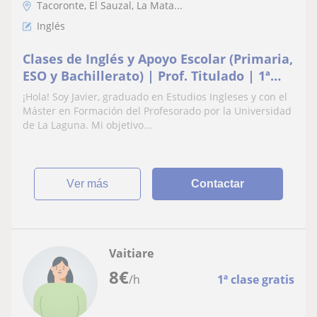
Tacoronte, El Sauzal, La Mata...
Inglés
Clases de Inglés y Apoyo Escolar (Primaria,
ESO y Bachillerato) | Prof. Titulado | 1ª
Clase
¡Hola! Soy Javier, graduado en Estudios Ingleses y con el
Máster en Formación del Profesorado por la Universidad
de La Laguna. Mi objetivo...
ver más
Contactar
Vaitiare
8
€
/h
1ª clase gratis