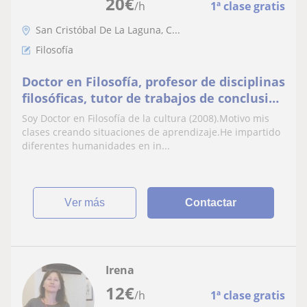
20
€
/h
1ª clase gratis
San Cristóbal De La Laguna, C...
Filosofía
Doctor en Filosofía, profesor de disciplinas
filosóficas, tutor de trabajos de conclusión
de grado y posgrado
Soy Doctor en Filosofía de la cultura (2008).Motivo mis
clases creando situaciones de aprendizaje.He impartido
diferentes humanidades en in...
ver más
Contactar
Irena
12
€
/h
1ª clase gratis