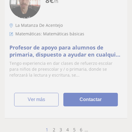
8
€
/h
La Matanza De Acentejo
Matemáticas: Matemáticas básicas
Profesor de apoyo para alumnos de
primaria, dispuesto a ayudar en cualquier
materia
Tengo experiencia en dar clases de refuerzo escolar
para niños de preescolar y / o primaria, donde se
reforzará la lectura y escritura, se...
ver más
Contactar
1
2
3
4
5
6
...