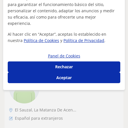
para adultos y niños
para garantizar el funcionamiento básico del sitio,
personalizar el contenido, adaptar los anuncios y medir
Profesora de idioma ruso (nativa) con experiencia de
su eficacia, así como para ofrecerte una mejor
más de 20 años Diplomada en filología (lingüística
experiencia.
eslava). Enseño a mis alumnos tanto...
Al hacer clic en “Aceptar”, aceptas lo establecido en
nuestra
Política de Cookies
y
Política de Privacidad
.
ver más
Contactar
Panel de Cookies
Rechazar
Vaitiare
Aceptar
20
€
/h
1ª clase gratis
El Sauzal, La Matanza De Acen...
Español para extranjeros