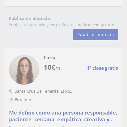
Publica un anuncio
Publica un anuncio y los profesores podrán contactarte
Publicar anuncio
Carla
10
€
/h
1ª clase gratis
Santa Cruz De Tenerife, El Ro...
Primaria
Me defino como una persona responsable,
paciente, cercana, empática, creativa y
comprometida con el aprendizaje de los