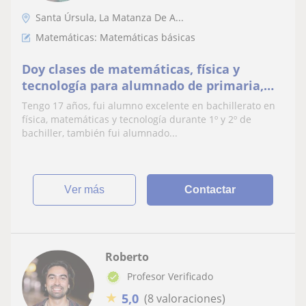
Santa Úrsula, La Matanza De A...
Matemáticas: Matemáticas básicas
Doy clases de matemáticas, física y
tecnología para alumnado de primaria,
secundaria y bachiller
Tengo 17 años, fui alumno excelente en bachillerato en
física, matemáticas y tecnología durante 1º y 2º de
bachiller, también fui alumnado...
ver más
Contactar
Roberto
Profesor Verificado
★
5,0
(8 valoraciones)