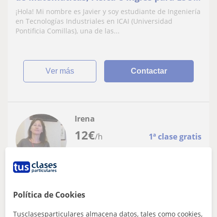
Bachillerato.
¡Hola! Mi nombre es Javier y soy estudiante de Ingeniería
en Tecnologías Industriales en ICAI (Universidad
Pontificia Comillas), una de las...
ver más
Contactar
Irena
12
€
/h
1ª clase gratis
Puerto De La Cruz, San Cristó...
Otros idiomas
Política de Cookies
Doy clases particulares de idioma ruso
Tusclasesparticulares almacena datos, tales como cookies,