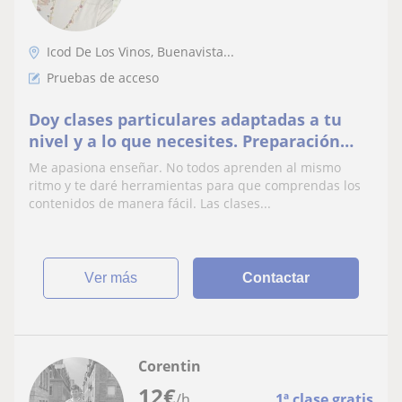
Icod De Los Vinos, Buenavista...
Pruebas de acceso
Doy clases particulares adaptadas a tu
nivel y a lo que necesites. Preparación
para pruebas de Eso, bachillerato, grado
Me apasiona enseñar. No todos aprenden al mismo
medio o superior, competencias claves,
ritmo y te daré herramientas para que comprendas los
entre otros
contenidos de manera fácil. Las clases...
ver más
Contactar
Corentin
12
€
/h
1ª clase gratis