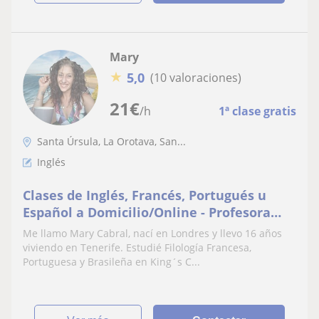
Mary
★
5,0
(10 valoraciones)
21
€
/h
1ª clase gratis
Santa Úrsula, La Orotava, San...
Inglés
Clases de Inglés, Francés, Portugués u
Español a Domicilio/Online - Profesora
Nativa
Me llamo Mary Cabral, nací en Londres y llevo 16 años
viviendo en Tenerife. Estudié Filología Francesa,
Portuguesa y Brasileña en King´s C...