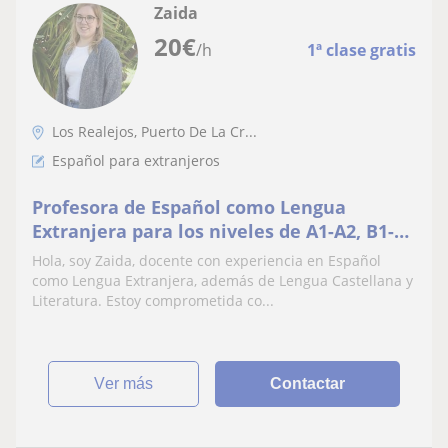
Zaida
20
€
/h
1ª clase gratis
Los Realejos, Puerto De La Cr...
Español para extranjeros
Profesora de Español como Lengua
Extranjera para los niveles de A1-A2, B1-B2
y C1-C2.
Hola, soy Zaida, docente con experiencia en Español
como Lengua Extranjera, además de Lengua Castellana y
Literatura. Estoy comprometida co...
ver más
Contactar