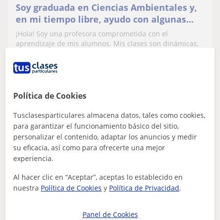
Soy graduada en Ciencias Ambientales y,
en mi tiempo libre, ayudo con algunas
materias.
¡Hola! Soy una profesora comprometida con el
aprendizaje de mis alumnos. Mis clases son dinámicas,
prácticas y adaptadas al nivel y objetiv...
ver más
Contactar
Política de Cookies
Tusclasesparticulares almacena datos, tales como cookies,
para garantizar el funcionamiento básico del sitio,
personalizar el contenido, adaptar los anuncios y medir
M.Inés Mckee
su eficacia, así como para ofrecerte una mejor
6
€
experiencia.
/h
Al hacer clic en “Aceptar”, aceptas lo establecido en
nuestra
Política de Cookies
y
Política de Privacidad
.
La Orotava
Panel de Cookies
FCE First Certificate in English