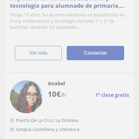
tecnología para alumnado de primaria,
secundaria y bachiller
Tengo 17 años, fui alumno excelente en bachillerato en
física, matemáticas y tecnología durante 1º y 2º de
bachiller, también fui alumnado...
ver más
Contactar
Anabel
10
€
/h
1ª clase gratis
Puerto De La Cruz, La Orotava...
Lengua Castellana y Literatura