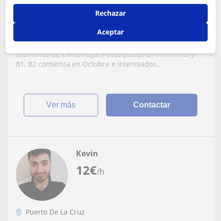
Rechazar
Preliminary, First and Advanced
Certificate in English -Cambridge
Aceptar
University
30 años de experiencia preparando alumnos para
exámenes de Cambridge. Pocas plazas en Preliminary-
B1. B2 comienza en Octubre e interesados...
ver más
Contactar
Kevin
12
€
/h
Puerto De La Cruz