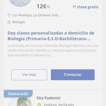
12
€
/h
1ª clase gratis
Los Realejos, La Orotava, Pue...
Biología
Doy clases personalizadas a domicilio de
Biología (Primaria-E.S.O-Bachillerato-
Universidad)
Licenciado en Ciencias Mención Biología Marina, con una
sólida formación científica y amplia experiencia docente
que ayudarán a mejorar tu...
ver más
Contactar
Destacado
Sña Padmini
Profesor Verificado