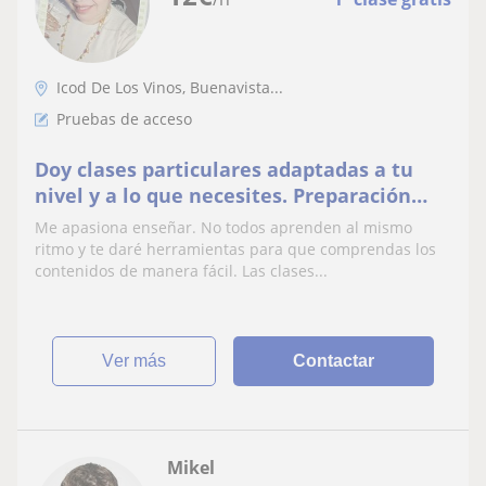
Icod De Los Vinos, Buenavista...
Pruebas de acceso
Doy clases particulares adaptadas a tu
nivel y a lo que necesites. Preparación
para pruebas de Eso, bachillerato, grado
Me apasiona enseñar. No todos aprenden al mismo
medio o superior, competencias claves,
ritmo y te daré herramientas para que comprendas los
entre otros
contenidos de manera fácil. Las clases...
ver más
Contactar
Mikel