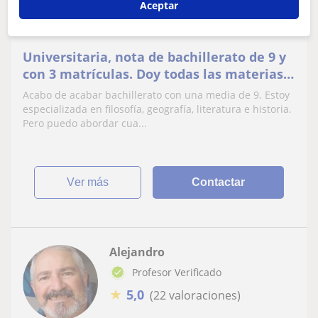
Los Realejos, Santa Cruz De T...
Aceptar
Lengua Castellana y Literatura
Universitaria, nota de bachillerato de 9 y
con 3 matrículas. Doy todas las materias
menos matemáticas
Acabo de acabar bachillerato con una media de 9. Estoy
especializada en filosofía, geografía, literatura e historia.
Pero puedo abordar cua...
ver más
Contactar
Alejandro
Profesor Verificado
★
5,0
(22 valoraciones)