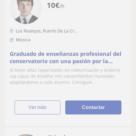
10
€
/h
Los Realejos, Puerto De La Cr...
Música
Graduado de enseñanzas profesional del
conservatorio con una pasión por la
música y la enseñanza
Al tener altas capacidades en comunicación y oratoria
soy capaz de enseñar mis conocimientos musicales
adaptándome a cada alumno. Consiguie...
ver más
Contactar