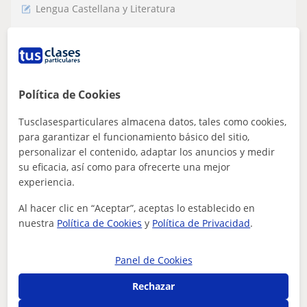
Lengua Castellana y Literatura
Soy graduada en Ciencias Ambientales y,
en mi tiempo libre, ayudo con algunas
materias.
¡Hola! Soy una profesora comprometida con el
aprendizaje de mis alumnos. Mis clases son dinámicas,
Política de Cookies
prácticas y adaptadas al nivel y objetiv...
Tusclasesparticulares almacena datos, tales como cookies,
para garantizar el funcionamiento básico del sitio,
personalizar el contenido, adaptar los anuncios y medir
ver más
Contactar
su eficacia, así como para ofrecerte una mejor
experiencia.
Al hacer clic en “Aceptar”, aceptas lo establecido en
nuestra
Política de Cookies
y
Política de Privacidad
.
Nira
10
€
/h
1ª clase gratis
Panel de Cookies
Rechazar