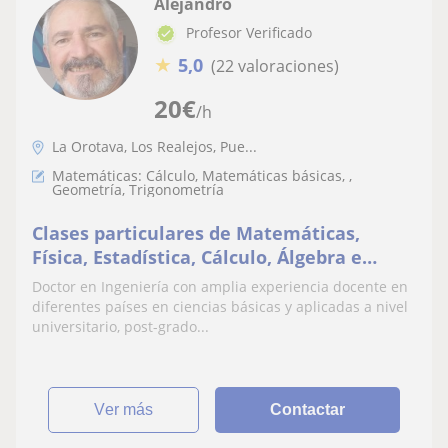
Alejandro
Profesor Verificado
★
5,0
(22 valoraciones)
20
€
/h
La Orotava, Los Realejos, Pue...
Matemáticas: Cálculo, Matemáticas básicas, ,
Geometría, Trigonometría
Clases particulares de Matemáticas,
Física, Estadística, Cálculo, Álgebra e
Inglés
Doctor en Ingeniería con amplia experiencia docente en
diferentes países en ciencias básicas y aplicadas a nivel
universitario, post-grado...
ver más
Contactar