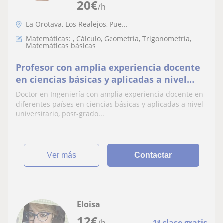
20
€
/h
La Orotava, Los Realejos, Pue...
Matemáticas: , Cálculo, Geometría, Trigonometría,
Matemáticas básicas
Profesor con amplia experiencia docente
en ciencias básicas y aplicadas a nivel
universitario y educación secundaria
Doctor en Ingeniería con amplia experiencia docente en
diferentes países en ciencias básicas y aplicadas a nivel
universitario, post-grado...
ver más
Contactar
Eloisa
12
€
/h
1ª clase gratis