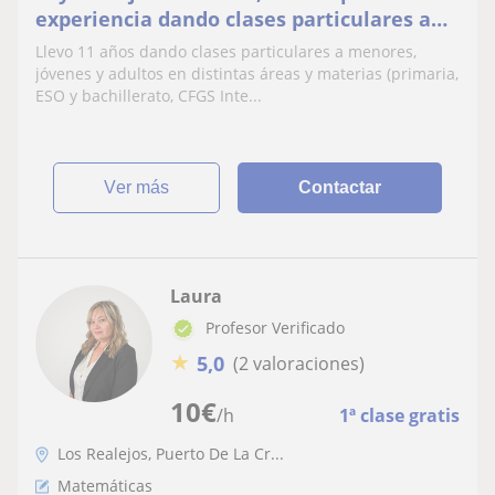
experiencia dando clases particulares a
todo tipo de personas.
Llevo 11 años dando clases particulares a menores,
jóvenes y adultos en distintas áreas y materias (primaria,
ESO y bachillerato, CFGS Inte...
ver más
Contactar
Laura
Profesor Verificado
★
5,0
(2 valoraciones)
10
€
/h
1ª clase gratis
Los Realejos, Puerto De La Cr...
Matemáticas