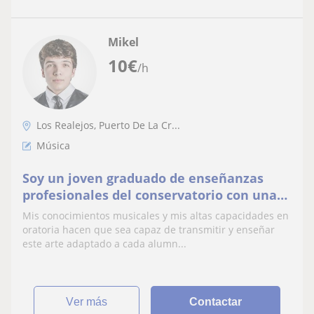
Mikel
10
€
/h
Los Realejos, Puerto De La Cr...
Música
Soy un joven graduado de enseñanzas
profesionales del conservatorio con una
pasión por la música y la enseñanza
Mis conocimientos musicales y mis altas capacidades en
oratoria hacen que sea capaz de transmitir y enseñar
este arte adaptado a cada alumn...
ver más
Contactar