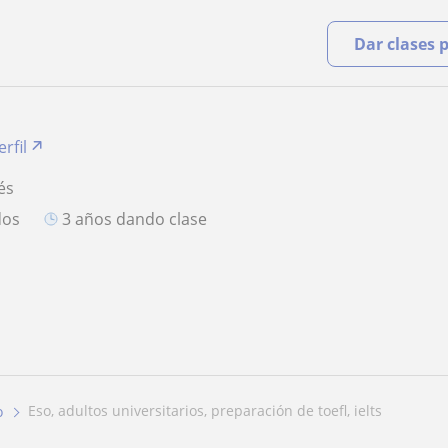
Dar clases 
rfil
és
dos
3 años dando clase
eso, adultos universitarios, preparación de toefl, ielts
o