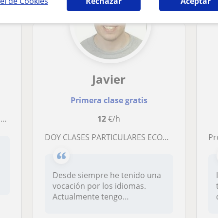
el de Cookies
Rechazar
Aceptar
Javier
Primera clase gratis
s
12
€/h
DOY CLASES PARTICULARES ECONÓMICAS DE INGLÉS Y FRANCÉS
Prof
Desde siempre he tenido una
vocación por los idiomas.
Actualmente tengo
certificados...