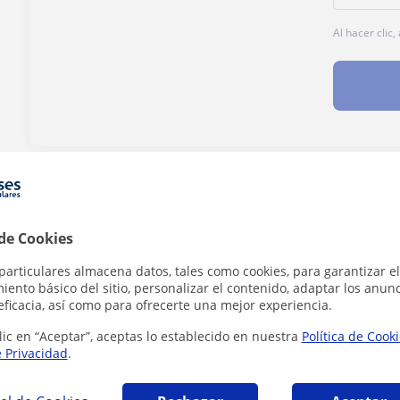
Al hacer clic
¿Hay algún error en este perfil?
Cuéntanos
 de Cookies
particulares almacena datos, tales como cookies, para garantizar el
ento básico del sitio, personalizar el contenido, adaptar los anunc
 en Logroño que pueden interesarte
eficacia, así como para ofrecerte una mejor experiencia.
lic en “Aceptar”, aceptas lo establecido en nuestra
Política de Cook
e Privacidad
.