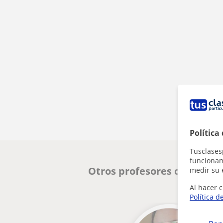
Política
Tusclases
funcionami
Otros profesores de Inglés
medir su 
Al hacer c
Política d