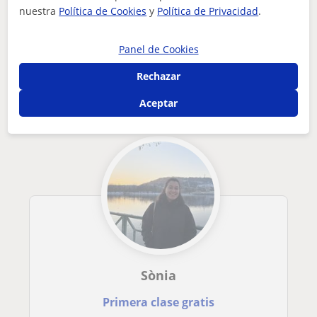
nuestra
Política de Cookies
y
Política de Privacidad
.
Tus clases particulares
Inglés
Nativos
Lleida
profesor de refuerzo de inglés. nativo. con amplia experienc...
Panel de Cookies
Otros profesores de Inglés en Tàrrega
Rechazar
que pueden interesarte
Aceptar
Sònia
Primera clase gratis