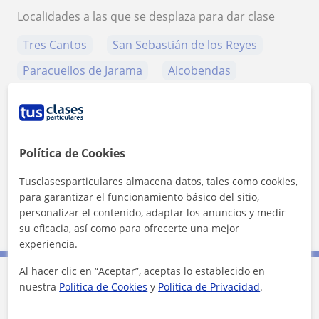
Localidades a las que se desplaza para dar clase
Tres Cantos
San Sebastián de los Reyes
Paracuellos de Jarama
Alcobendas
+
−
Política de Cookies
Tusclasesparticulares almacena datos, tales como cookies,
para garantizar el funcionamiento básico del sitio,
personalizar el contenido, adaptar los anuncios y medir
10 km
5 mi
su eficacia, así como para ofrecerte una mejor
Leaflet
| ©
OpenStreetMap
contributors
experiencia.
Al hacer clic en “Aceptar”, aceptas lo establecido en
nuestra
Política de Cookies
y
Política de Privacidad
.
Contacta con Miguel