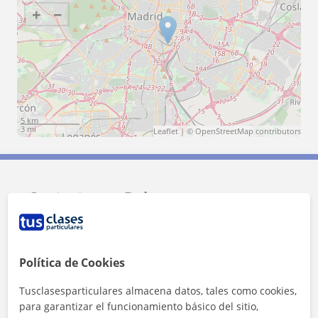
+
−
5 km
3 mi
Leaflet
| ©
OpenStreetMap
contributors
Contacta con Delaney
Tarifa
20
€/h
Política de Cookies
1ª clase gratis
Tusclasesparticulares almacena datos, tales como cookies,
para garantizar el funcionamiento básico del sitio,