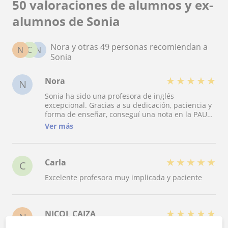
50 valoraciones de alumnos y ex-
alumnos de Sonia
Nora y otras 49 personas recomiendan a
N
C
N
Sonia
★
★
★
★
★
Nora
N
Sonia ha sido una profesora de inglés
excepcional. Gracias a su dedicación, paciencia y
forma de enseñar, conseguí una nota en la PAU
que jamás habría imaginado sacar. Siempre ha
Ver más
estado dispuesta a ayudar y a motivarme para
dar lo mejor de mi . Le estoy muy agradecida por
todo lo que me ha enseñado y por la confianza
que me ha transmitido estos meses.
★
★
★
★
★
Carla
C
Excelente profesora muy implicada y paciente
★
★
★
★
★
NICOL CAIZA
N