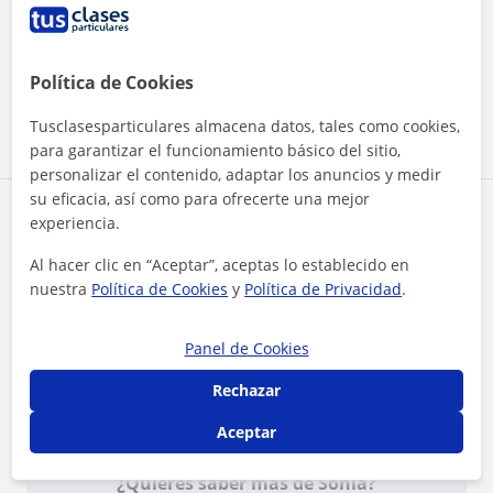
"Es una profesora encantadora, se nota que hace
lo que le gusta, porque te enseña con mucha
pasión, y hace que sea fácil aprender", es lo que
me dice mi hermana de 16 años a la que le da
Ver más
clases de 1 de bachillerato. Y lo hemos notado en
Política de Cookies
sus notas que ha subido mucho. Así que la
recomendamos 100%
Tusclasesparticulares almacena datos, tales como cookies,
Ver todas las valoraciones
para garantizar el funcionamiento básico del sitio,
personalizar el contenido, adaptar los anuncios y medir
su eficacia, así como para ofrecerte una mejor
Reconocimientos
experiencia.
Al hacer clic en “Aceptar”, aceptas lo establecido en
Profesor verificado
nuestra
Política de Cookies
y
Política de Privacidad
.
Sonia tiene el Perfil Verificado
Panel de Cookies
Rechazar
Aceptar
¿Quieres saber más de Sonia?