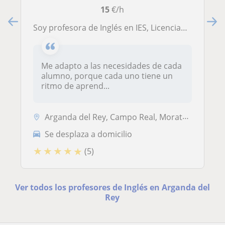
15
€/h
Soy profesora de Inglés en IES, Licenciada en Filología Inglesa y con Máster en formación del profesorado que me capacita para la docencia. Preparación para exámenes oficiales APTIS, CAMBRIDGE, Business english. Conversación. He vivido 6 años en Reino Uni
Me adapto a las necesidades de cada
alumno, porque cada uno tiene un
ritmo de aprend...
Arganda del Rey, Campo Real, Morata de Tajuña, Velilla de San Antonio
Se desplaza a domicilio
★
★
★
★
★
(5)
Ver todos los profesores de Inglés en Arganda del
Rey