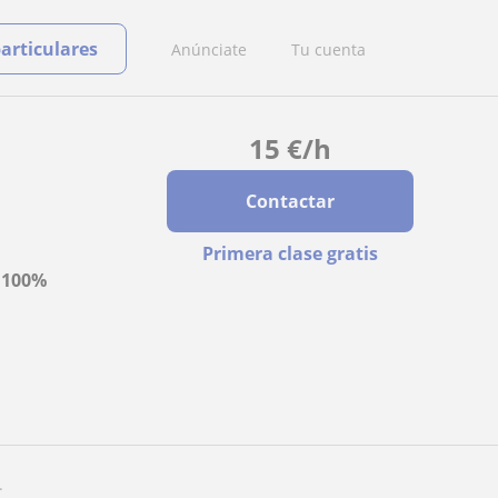
particulares
Anúnciate
Tu cuenta
15
€
/h
Contactar
Primera clase gratis
a
100%
.