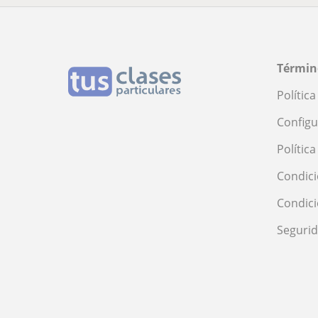
Términ
Polític
Configu
Polític
Condici
Condic
Seguri