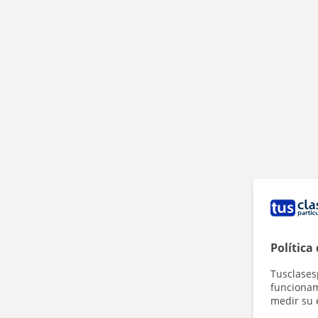
Política
Tusclases
funcionami
medir su 