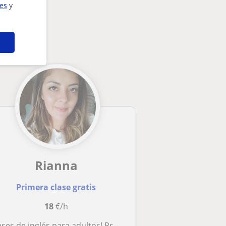
ies
y
Rianna
Primera clase gratis
18
€/h
ses de inglés para adultos! Profesora nativa y con CELTA. Clases online