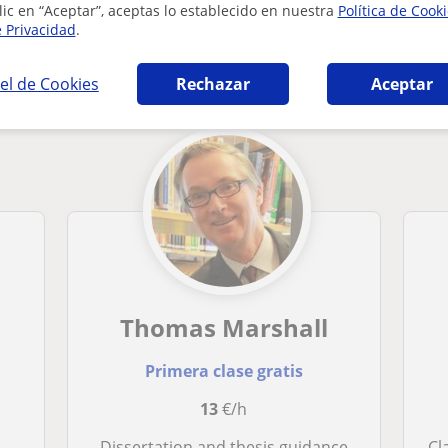
lic en “Aceptar”, aceptas lo establecido en nuestra
Política de Cook
e Privacidad
.
 en Marbella que pueden interesarte
el de Cookies
Rechazar
Aceptar
Thomas Marshall
Primera clase gratis
13
€/h
)
Dissertation and thesis guidance
Cla