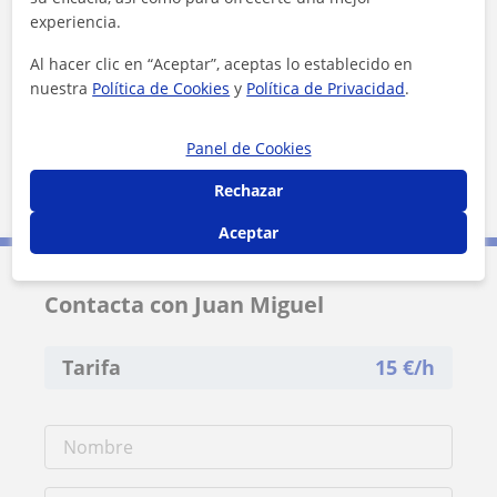
+
−
experiencia.
Al hacer clic en “Aceptar”, aceptas lo establecido en
nuestra
Política de Cookies
y
Política de Privacidad
.
Panel de Cookies
20 km
Rechazar
10 mi
Leaflet
| ©
OpenStreetMap
contributors
Aceptar
Contacta con Juan Miguel
Tarifa
15
€/h