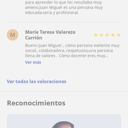
para aprender lo que les resultaba muy
ameno.Juan Miguel es una persona muy
educada,seria y profesional.
María Teresa Valarezo
M
★
★
★
★
★
Carrión
Bueno Juan Miguel ,, cómo persona exelente muy
social,, colaboradora, respetuoso,una persona
llena de valores . Cómo docente eres muy
paciente, domina la materia,, atiendes las
Ver más
inquietudes de cada uno,, eres muy jobial y más
que todo muy responsable en todo sentido
Ver todas las valoraciones
Reconocimientos