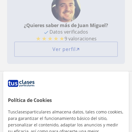
¿Quieres saber más de Juan Miguel?
Datos verificados
★
★
★
★
★
9 valoraciones
Ver perfil
Zona de Juan Miguel
Localidades a las que se desplaza para dar clase
Política de Cookies
Palma de Mallorca
Marratxí
Porreres
Tusclasesparticulares almacena datos, tales como cookies,
para garantizar el funcionamiento básico del sitio,
Llucmajor
Campos
Algaida
personalizar el contenido, adaptar los anuncios y medir
su eficacia, así como para ofrecerte una mejor