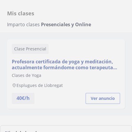
Mis clases
Imparto clases
Presenciales y Online
Clase Presencial
Profesora certificada de yoga y meditación,
actualmente formándome como terapeuta
corporal integrativa, imparto clases
Clases de Yoga
particulares, grupales y online de yoga
terapéutico,hatha yoga, vinyasa, técnicas de
Esplugues de Llobregat
respiración y meditación. Las practicas están
ada
40
€/h
Ver anuncio