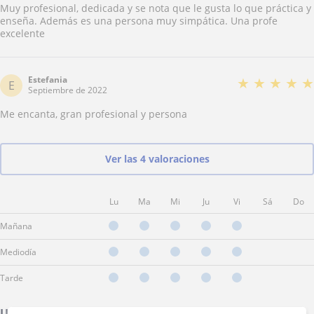
Muy profesional, dedicada y se nota que le gusta lo que práctica y
enseña. Además es una persona muy simpática. Una profe
excelente
Estefania
★
★
★
★
★
E
Septiembre de 2022
Me encanta, gran profesional y persona
Ver las 4 valoraciones
Lu
Ma
Mi
Ju
Vi
Sá
Do
Mañana
Mediodía
Tarde
Ubicación de mis clases