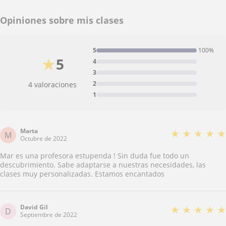
Opiniones sobre mis clases
5
100%
★
5
4
3
2
4 valoraciones
1
Marta
★
★
★
★
★
M
Octubre de 2022
Mar es una profesora estupenda ! Sin duda fue todo un
descubrimiento. Sabe adaptarse a nuestras necesidades, las
clases muy personalizadas. Estamos encantados
David Gil
★
★
★
★
★
D
Septiembre de 2022