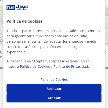
+
−
Política de Cookies
Tusclasesparticulares almacena datos, tales como cookies,
para garantizar el funcionamiento básico del sitio,
500 m
personalizar el contenido, adaptar los anuncios y medir
2000 ft
Leaflet
| ©
OpenStreetMap
contributors
su eficacia, así como para ofrecerte una mejor
Cornellà de Llobregat
·
Esplugues de Llobregat
·
Hospitalet
experiencia.
de Llobregat
·
Sant Just Desvern
Al hacer clic en “Aceptar”, aceptas lo establecido en
nuestra
Política de Cookies
y
Política de Privacidad
.
Contacta con Mar
Panel de Cookies
Rechazar
Tarifa
40
€/h
Aceptar