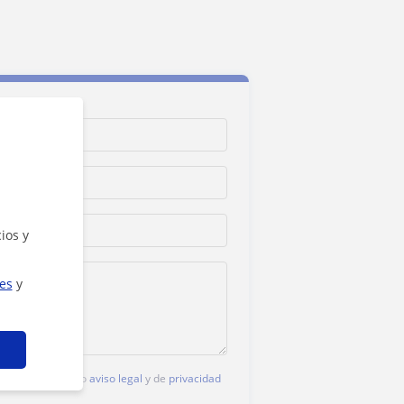
ios y
ies
y
c, aceptas nuestro
aviso legal
y de
privacidad