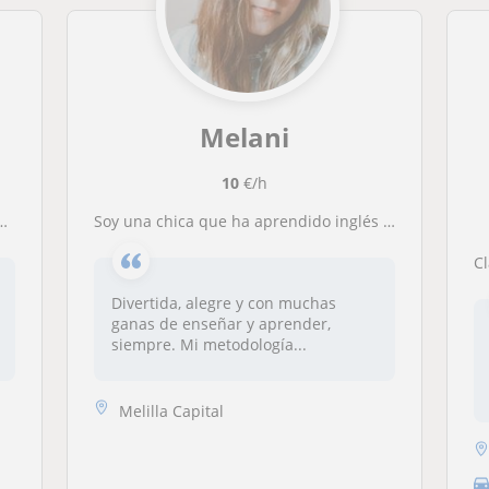
Melani
10
€/h
Soy una chica que ha aprendido inglés viajando, así que mi intención es enseñar con métodos prácticos, mientras se divierten y aprenden el idioma
C
Divertida, alegre y con muchas
ganas de enseñar y aprender,
siempre. Mi metodología...
Melilla Capital