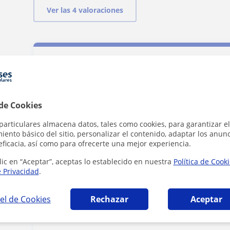
Ver las 4 valoraciones
Contacta con Melissa
 de Cookies
Tarifa
6
€/h
particulares almacena datos, tales como cookies, para garantizar el
ento básico del sitio, personalizar el contenido, adaptar los anunc
eficacia, así como para ofrecerte una mejor experiencia.
1ª clase gratis
lic en “Aceptar”, aceptas lo establecido en nuestra
Política de Cook
e Privacidad
.
el de Cookies
Rechazar
Aceptar
Al hacer cli