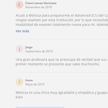
Clara Lamas Hermoso
C
Noviembre de 2019
Acudí a Melissa para prepararme el Advanced (C1) del 
ningún examen por esta institución, por lo que necesit
modalidad de examen totalmente nueva para mí. Además, 
inglés, así que también necesitaba refrescar el idioma. Estos dos retos no supusieron ningún
Ver más
problema para Melissa. De hecho, en poco más de un mes
superé. Melissa es una profesora espectacular que adapta el formato y los contenidos de sus
clases a las necesidades concretas del alumno. Mi experiencia fue maravillosa y por eso, la
recomiendo muchísimo.
Jorge
J
Septiembre de 2019
Una gran profesora que se preocupa de verdad que sus
primer momento se presiente que sabe muchísimo.
Irene
I
Mayo de 2019
Melissa es una chica muy agradable y simpática y guapa
bien