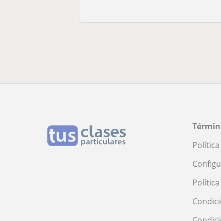
Términ
Polític
Configu
Polític
Condici
Condic