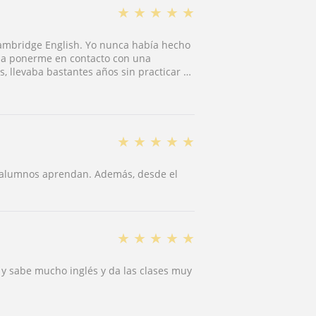
★
★
★
★
★
Cambridge English. Yo nunca había hecho
aba ponerme en contacto con una
llevaba bastantes años sin practicar el
 de clases, me presenté al examen y lo
★
★
★
★
★
 alumnos aprendan. Además, desde el
★
★
★
★
★
 y sabe mucho inglés y da las clases muy