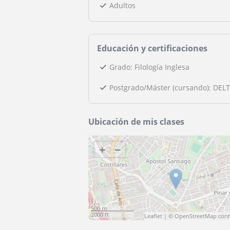
Adultos
Educación y certificaciones
Grado: Filología Inglesa
Postgrado/Máster (cursando): DEL
Ubicación de mis clases
+
−
500 m
2000 ft
Leaflet
| ©
OpenStreetMap
cont