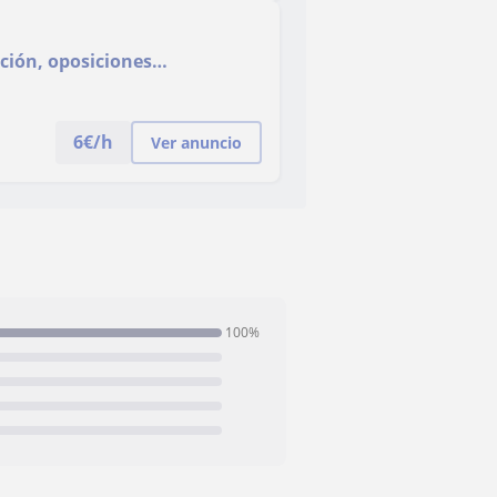
ción, oposiciones
dades. Profesora bilingüe
6
€/h
Ver anuncio
100%