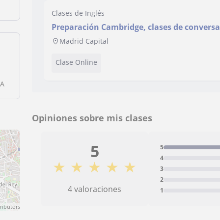
Clases de Inglés
Preparación Cambridge, clases de conversa
policía/guardia civil. Todos los niveles y e
Madrid Capital
Clase Online
TA
Opiniones sobre mis clases
5
5
4
★
★
★
★
★
3
2
4 valoraciones
1
ributors