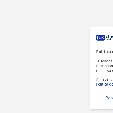
Política
Tusclases
funcionami
medir su 
Al hacer c
Política d
Pan