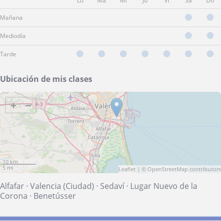
Lu
Ma
Mi
Ju
Vi
Sá
Do
Mañana
Mediodía
Tarde
Ubicación de mis clases
+
−
10 km
5 mi
Leaflet
| ©
OpenStreetMap
contributors
Alfafar
·
Valencia (Ciudad)
·
Sedaví
·
Lugar Nuevo de la
Corona
·
Benetússer