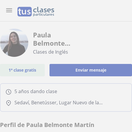
Paula
Belmonte
Martín
Clases de Inglés
1ª clase gratis
Enviar mensaje
5 años dando clase
Sedaví, Benetússer, Lugar Nuevo de la Corona, Valencia Capital, Alfafar
Perfil de Paula Belmonte Martín