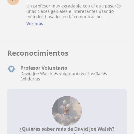
Un profesor muy agradable con el que pasarás
unas clases geniales e interesantes usando
métodos basados en la comunicación
increíblemente eficaces. Resultados garantizados
Ver más
en poco tiempo, volvería a escogerle con los ojos
cerrados. ¡Muchas gracias por hacer de las clases
unos ratos tan agradables! Saludos.
Reconocimientos
Profesor Voluntario
David Joe Walsh es voluntario en TusClases
Solidarias
¿Quieres saber más de David Joe Walsh?