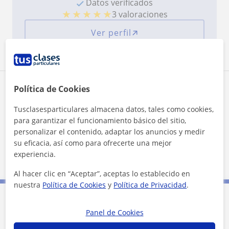
Datos verificados
★
★
★
★
★
3 valoraciones
Ver perfil
Zona de David Joe Walsh
Política de Cookies
Tusclasesparticulares almacena datos, tales como cookies,
Localidades a las que se desplaza para dar clase
para garantizar el funcionamiento básico del sitio,
personalizar el contenido, adaptar los anuncios y medir
El Rosario
San Cristóbal de la Laguna
su eficacia, así como para ofrecerte una mejor
experiencia.
Santa Cruz de Tenerife
Tegueste
Al hacer clic en “Aceptar”, aceptas lo establecido en
nuestra
Política de Cookies
y
Política de Privacidad
.
Contacta con David Joe Walsh
Panel de Cookies