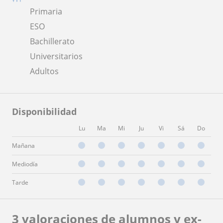
Primaria
ESO
Bachillerato
Universitarios
Adultos
Disponibilidad
Lu
Ma
Mi
Ju
Vi
Sá
Do
Mañana
Mediodía
Tarde
3 valoraciones de alumnos y ex-