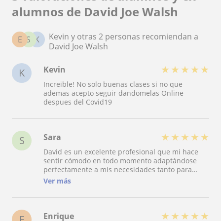
alumnos de David Joe Walsh
Kevin y otras 2 personas recomiendan a
E
S
K
David Joe Walsh
★
★
★
★
★
Kevin
K
Increible! No solo buenas clases si no que
ademas acepto seguir dandomelas Online
despues del Covid19
★
★
★
★
★
Sara
S
David es un excelente profesional que mi hace
sentir cómodo en todo momento adaptándose
perfectamente a mis necesidades tanto para
clases de conversación con temas muy
Ver más
interesantes así como las pautas el exámen oficial
qué aprobé gracias a él.
★
★
★
★
★
Enrique
E