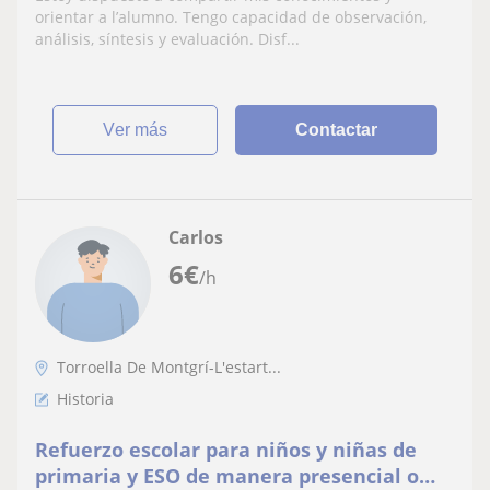
ciclos formativos.
orientar a l’alumno. Tengo capacidad de observación,
análisis, síntesis y evaluación. Disf...
ver más
Contactar
Carlos
6
€
/h
Torroella De Montgrí-L'estart...
Historia
Refuerzo escolar para niños y niñas de
primaria y ESO de manera presencial o