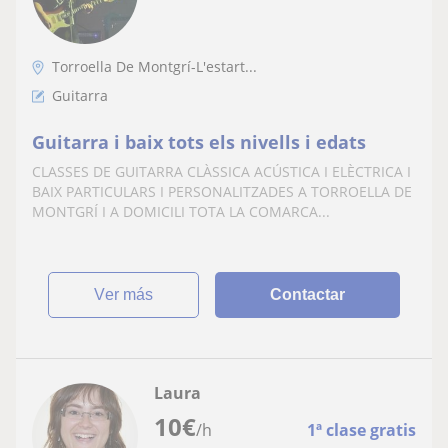
Torroella De Montgrí-L'estart...
Guitarra
Guitarra i baix tots els nivells i edats
CLASSES DE GUITARRA CLÀSSICA ACÚSTICA I ELÈCTRICA I
BAIX PARTICULARS I PERSONALITZADES A TORROELLA DE
MONTGRÍ I A DOMICILI TOTA LA COMARCA...
ver más
Contactar
Laura
10
€
/h
1ª clase gratis