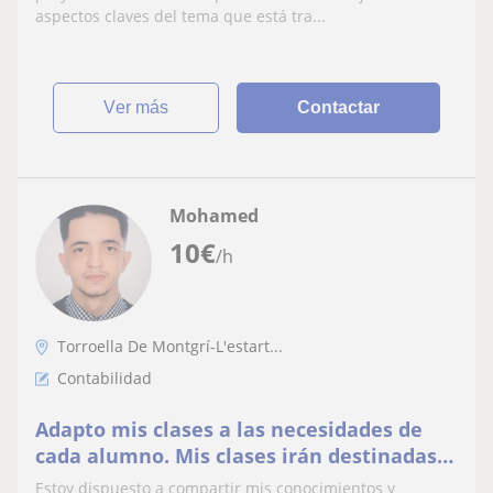
aspectos claves del tema que está tra...
ver más
Contactar
Mohamed
10
€
/h
Torroella De Montgrí-L'estart...
Contabilidad
Adapto mis clases a las necesidades de
cada alumno. Mis clases irán destinadas a
alumnos de primaria, ESO, bachillerato y
Estoy dispuesto a compartir mis conocimientos y