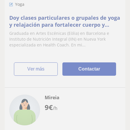
Yoga
Doy clases particulares o grupales de yoga
y relajación para fortalecer cuerpo y
mente
Graduada en Artes Escénicas (Eòlia) en Barcelona e
Instituto de Nutrición Integral (IIN) en Nueva York
especializada en Health Coach. En mi...
ver más
Contactar
Mireia
9
€
/h