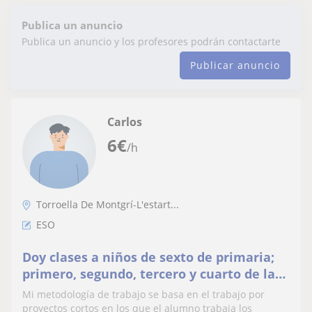
Publica un anuncio
Publica un anuncio y los profesores podrán contactarte
Publicar anuncio
Carlos
6
€
/h
Torroella De Montgrí-L'estart...
ESO
Doy clases a niños de sexto de primaria;
primero, segundo, tercero y cuarto de la
ESO y doy clases de diferentes asignaturas
Mi metodología de trabajo se basa en el trabajo por
proyectos cortos en los que el alumno trabaja los