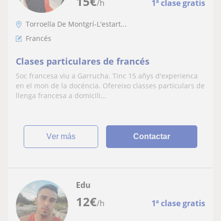
15
€
/h
1ª clase gratis
Torroella De Montgrí-L'estart...
Francés
Clases particulares de francés
Soc francesa viu a Garrucha. Tinc 15 añys d'experienca
en el mon de la docéncia. Ofereixo classes particulars de
llenga francesa a domicili...
ver más
Contactar
Edu
12
€
/h
1ª clase gratis