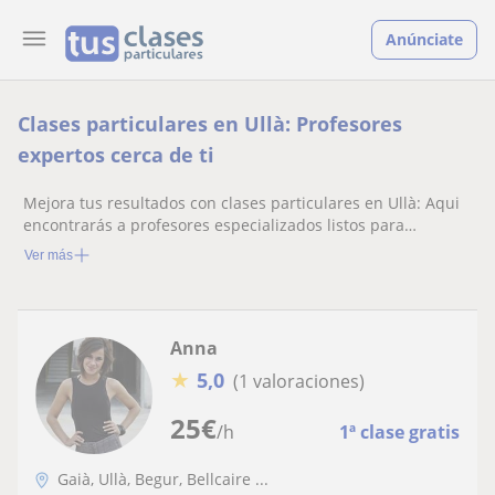
Anúnciate
Clases particulares en Ullà: Profesores
expertos cerca de ti
Mejora tus resultados con clases particulares en Ullà: Aqui
encontrarás a profesores especializados listos para
ayudarte.
Ver más
Anna
★
5,0
(1 valoraciones)
25
€
/h
1ª clase gratis
Gaià, Ullà, Begur, Bellcaire ...