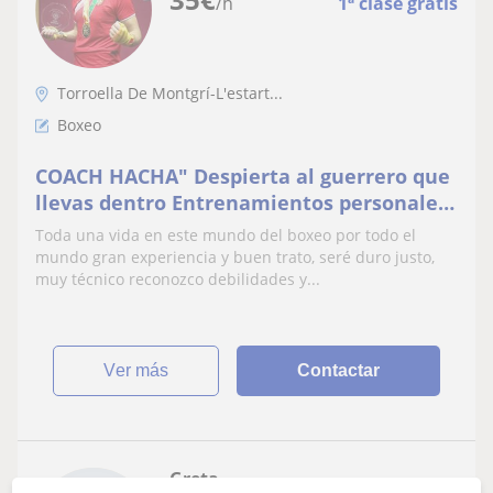
/h
1ª clase gratis
Torroella De Montgrí-L'estart...
Boxeo
COACH HACHA" Despierta al guerrero que
llevas dentro Entrenamientos personales
– estilo vikingo – mente y cuerpo en
Toda una vida en este mundo del boxeo por todo el
combate
mundo gran experiencia y buen trato, seré duro justo,
muy técnico reconozco debilidades y...
ver más
Contactar
Greta