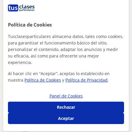
10
€
/h
Política de Cookies
Torroella De Montgrí-L'estart...
Tusclasesparticulares almacena datos, tales como cookies,
Matemáticas
para garantizar el funcionamiento básico del sitio,
personalizar el contenido, adaptar los anuncios y medir
Estudiante de Arquitectura, puedo
su eficacia, así como para ofrecerte una mejor
impartir clases a estudiantes de primaria,
experiencia.
ESO y bachillerato.
Estudiante de Arquitectura con Bachillerato Científico,
Al hacer clic en “Aceptar”, aceptas lo establecido en
puedo impartir clases a estudiantes de Primaria, ESO y
nuestra
Política de Cookies
y
Política de Privacidad
.
Bachillerato. Ya sea por me...
Panel de Cookies
ver más
Contactar
Rechazar
Aceptar