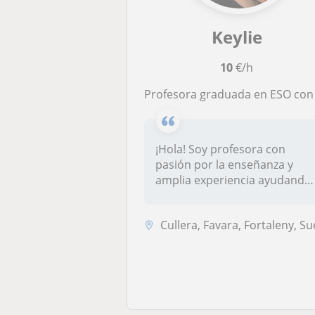
Keylie
10
€/h
Profesora graduada en ESO con B2 de inglés y francés. Para clases de repaso de ESO, Primaria e Idiomas (online y presencia
¡Hola! Soy profesora con
pasión por la enseñanza y
amplia experiencia ayudando
a alu...
Cullera, Favara, Fortaleny, Suec