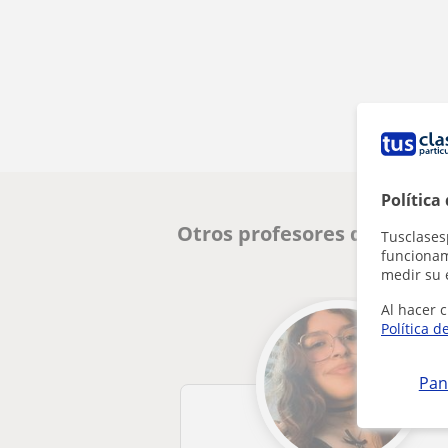
Política
Otros profesores de Inglés
Tusclases
funcionami
medir su 
Al hacer c
Política d
Pan