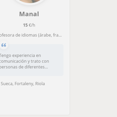
Manal
15
€/h
fesora de idiomas (árabe, francés e inglés) para niños, jóvenes y adulto
Tengo experiencia en
comunicación y trato con
personas de diferentes
nacionalidades....
Sueca, Fortaleny, Riola