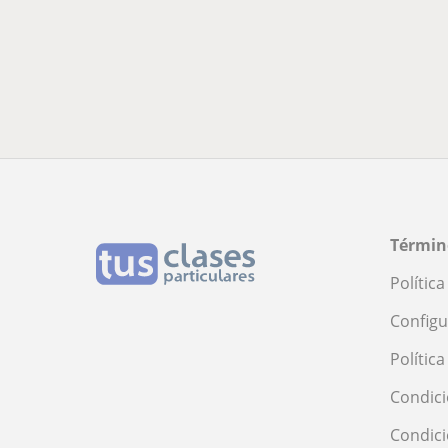
Términ
Polític
Configu
Polític
Condici
Condic