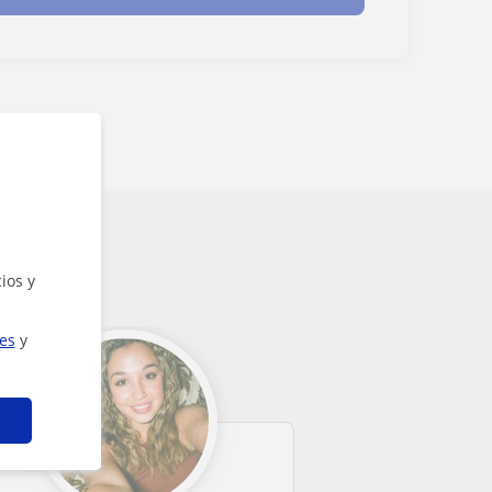
ios y
ies
y