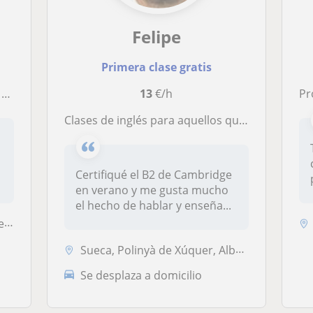
Felipe
Primera clase gratis
l)
13
€/h
Pro
Clases de inglés para aquellos que estén empezando a aprender el idioma
Certifiqué el B2 de Cambridge
en verano y me gusta mucho
el hecho de hablar y enseña...
a
Sueca, Polinyà de Xúquer, Albalat de la Ribera, Algemesí, Almussafes, ...
Se desplaza a domicilio