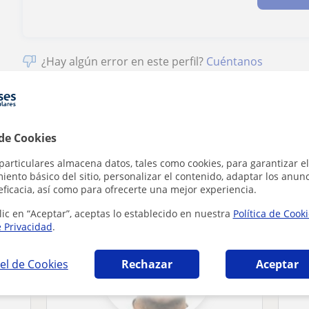
¿Hay algún error en este perfil?
Cuéntanos
 de Cookies
 en Sueca que pueden interesarte
particulares almacena datos, tales como cookies, para garantizar el
ento básico del sitio, personalizar el contenido, adaptar los anunc
eficacia, así como para ofrecerte una mejor experiencia.
lic en “Aceptar”, aceptas lo establecido en nuestra
Política de Cook
e Privacidad
.
el de Cookies
Rechazar
Aceptar