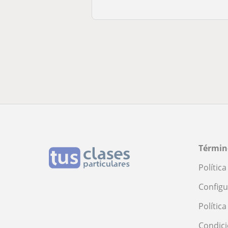
Términ
Polític
Configu
Polític
Condici