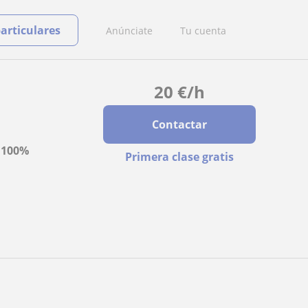
particulares
Anúnciate
Tu cuenta
20
€
/h
Contactar
a
100%
Primera clase gratis