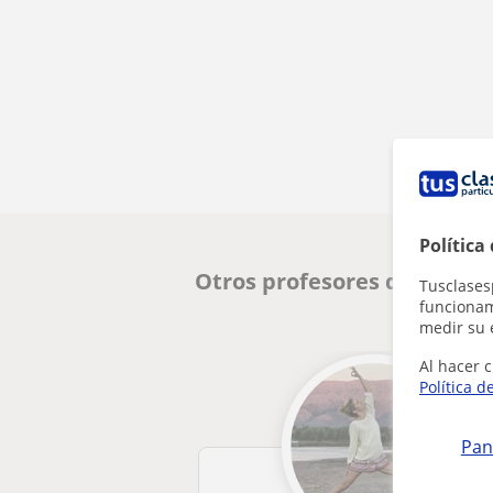
Política
Otros profesores de Yoga e
Tusclases
funcionami
medir su 
Al hacer c
Política d
Pan