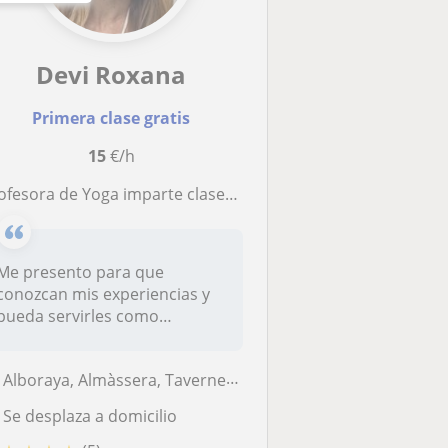
Devi Roxana
Primera clase gratis
15
€/h
ofesora de Yoga imparte clases de Yoga para niños y adultos
Me presento para que
conozcan mis experiencias y
pueda servirles como
referente si d...
Alboraya, Almàssera, Tavernes Blanques, Valencia Capital
Se desplaza a domicilio