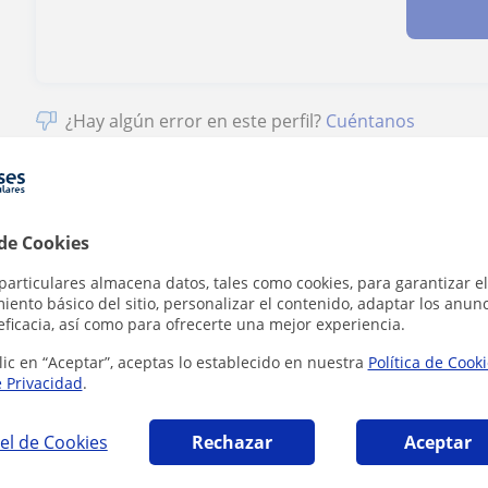
¿Hay algún error en este perfil?
Cuéntanos
 de Cookies
n Valencia que pueden interesarte
particulares almacena datos, tales como cookies, para garantizar el
ento básico del sitio, personalizar el contenido, adaptar los anunc
eficacia, así como para ofrecerte una mejor experiencia.
lic en “Aceptar”, aceptas lo establecido en nuestra
Política de Cook
e Privacidad
.
el de Cookies
Rechazar
Aceptar