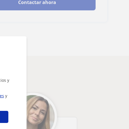
Contactar ahora
ios y
ies
y