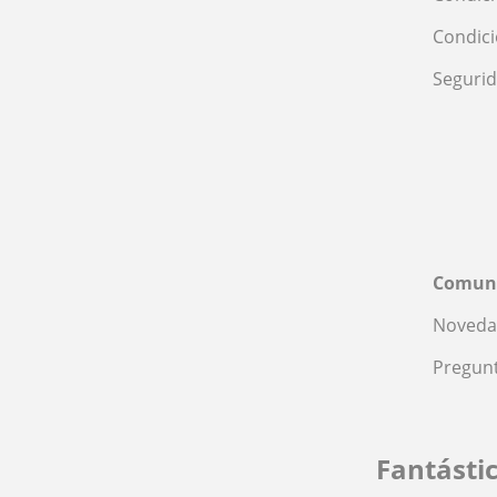
Condic
Seguri
Comun
Noveda
Pregunt
Fantásti