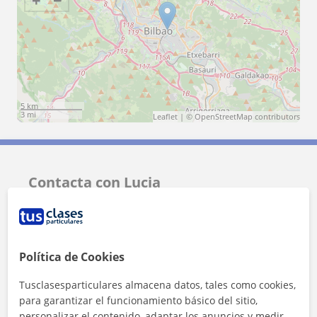
5 km
3 mi
Leaflet
| ©
OpenStreetMap
contributors
Contacta con Lucia
Tarifa
15
€/h
1ª clase gratis
Política de Cookies
Tusclasesparticulares almacena datos, tales como cookies,
para garantizar el funcionamiento básico del sitio,
personalizar el contenido, adaptar los anuncios y medir