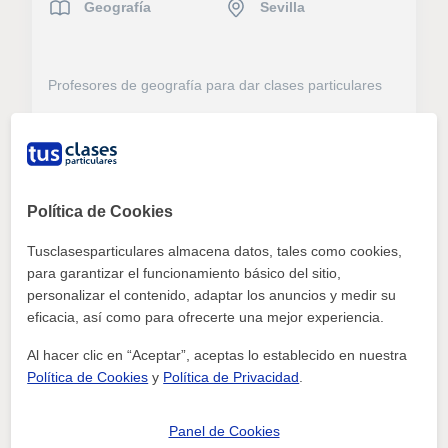
Geografía
Sevilla
Profesores de geografía para dar clases particulares
ver más
Contactar
31/07
Política de Cookies
Tusclasesparticulares almacena datos, tales como cookies,
para garantizar el funcionamiento básico del sitio,
Geografía
Bizkaia
personalizar el contenido, adaptar los anuncios y medir su
eficacia, así como para ofrecerte una mejor experiencia.
Al hacer clic en “Aceptar”, aceptas lo establecido en nuestra
Profesores de geografía para dar clases particulares
Política de Cookies
y
Política de Privacidad
.
ver más
Contactar
Panel de Cookies