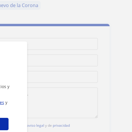
evo de la Corona
ios y
ies
y
, aceptas nuestro
aviso legal
y de
privacidad