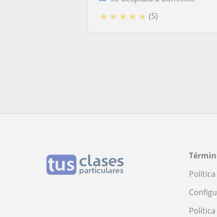
★
★
★
★
★
(5)
Términ
Polític
Configu
Polític