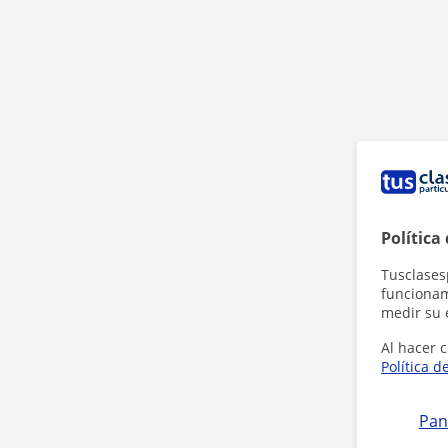
Política
Tusclases
funcionami
medir su 
Al hacer c
Política d
Pan