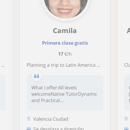
Camila
Primera clase gratis
17
€/h
E
Planning a trip to Latin America or Spain? Or maybe you just want to finally understand your favorite Netflix show? Let’s make you
Cla
What I offer:All levels
welcomeNative TutorDynamic
and Practical
LessonsProfessional...
Valencia Ciudad
Se desplaza a domicilio