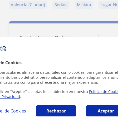
Valencia (Ciudad)
Sedaví
Mislata
Lugar Nu
Contacta con Rebeca
Tarifa
6
€/h
 de Cookies
particulares almacena datos, tales como cookies, para garantizar el
ento básico del sitio, personalizar el contenido, adaptar los anunc
eficacia, así como para ofrecerte una mejor experiencia.
lic en “Aceptar”, aceptas lo establecido en nuestra
Política de Cook
e Privacidad
.
el de Cookies
Rechazar
Aceptar
Al hacer clic