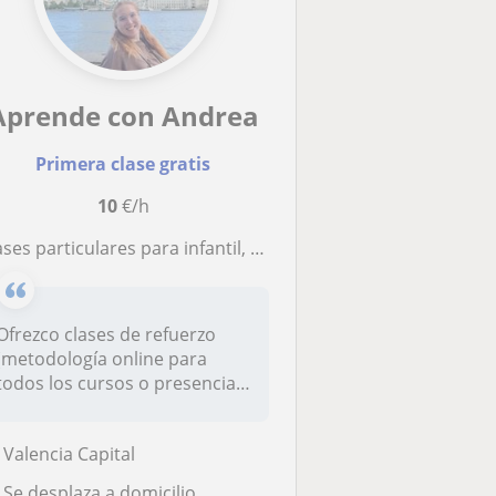
Aprende con Andrea
Primera clase gratis
10
€/h
ses particulares para infantil, primaria, secundaria y bachillerato
Ofrezco clases de refuerzo
(metodología online para
todos los cursos o presencial
en...
Valencia Capital
Se desplaza a domicilio