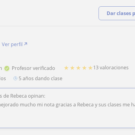
Dar clases 
Ver perfil
★
★
★
★
★
13 valoraciones
n
Profesor verificado
dos
5 años dando clase
s de Rebeca opinan:
ejorado mucho mi nota gracias a Rebeca y sus clases me h