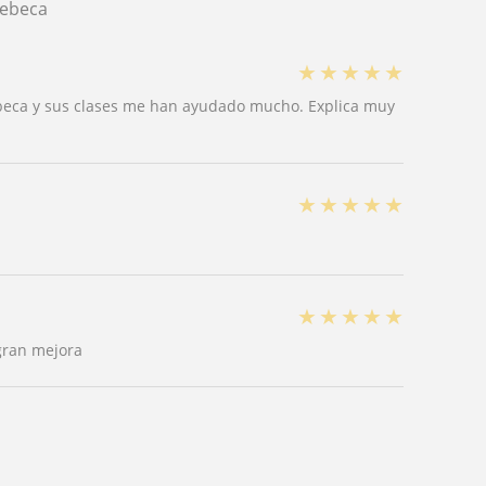
Rebeca
★
★
★
★
★
beca y sus clases me han ayudado mucho. Explica muy
★
★
★
★
★
★
★
★
★
★
gran mejora