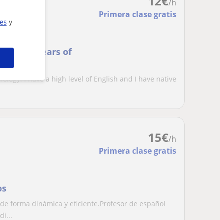
12
€
/h
Primera clase gratis
ies
y
ith two years of
lology. I have a high level of English and I have native
15
€
/h
Primera clase gratis
os
 de forma dinámica y eficiente.Profesor de español
i...