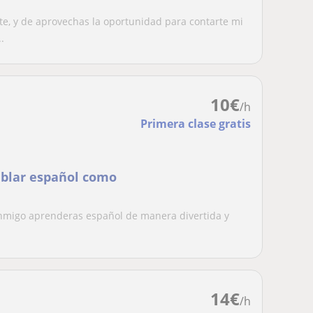
te, y de aprovechas la oportunidad para contarte mi
.
10
€
/h
Primera clase gratis
ablar español como
onmigo aprenderas español de manera divertida y
14
€
/h