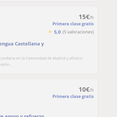
15
€
/h
Primera clase gratis
★
5,0
(5 valoraciones)
Lengua Castellana y
ecundaria en la Comunidad de Madrid y ofrezco
onlin...
10
€
/h
Primera clase gratis
de apoyo y refuerzo