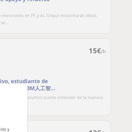
n menciones en PT y AL.💡Aquí encontrarás ideas,
se...
15
€
/h
ivo, estudiante de
 UC3M人工智能
通。
tentar que el alumno pueda entender de la manera
iemp...
ios y