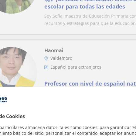
escolar para todas las edades
Soy Sofía, maestra de Educación Primaria co
recursos y estrategias para que la educación 
Haomai
Valdemoro
Español para extranjeros
Profesor con nivel de español nat
UC3M en grado de inteligencia artificial.
工程新生，西语母语级别，年轻好沟
Enseñanza siempre de manera dinámica e in
más fácil posible. Profesor joven y amable, s
 de Cookies
particulares almacena datos, tales como cookies, para garantizar el
ento básico del sitio, personalizar el contenido, adaptar los anunc
Carmen