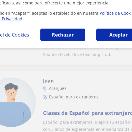
eficacia, así como para ofrecerte una mejor experiencia.
Aranjuez
lic en “Aceptar”, aceptas lo establecido en nuestra
Política de Cook
Español para extranjeros
e Privacidad
.
English/ Spanish native teacher w
el de Cookies
Rechazar
Aceptar
experience teaching
Hello! I am a third year student of English Phi
Spanish level. I love teaching stud...
Juan
Aranjuez
Español para extranjeros
Clases de Español para extranjer
Español para extranjeros. Mejora tu español
con 3 años de experiencia en enseñanza de id