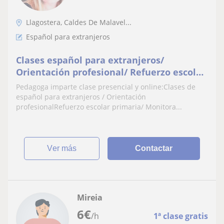
Llagostera, Caldes De Malavel...
Español para extranjeros
Clases español para extranjeros/
Orientación profesional/ Refuerzo escolar
primaria/ Monitora dinámica de juegos/
Pedagoga imparte clase presencial y online:Clases de
Redacción contenido educativo
español para extranjeros / Orientación
profesionalRefuerzo escolar primaria/ Monitora...
ver más
Contactar
Mireia
6
€
/h
1ª clase gratis