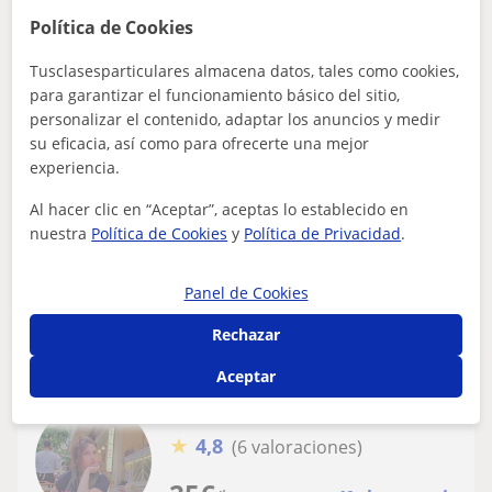
Política de Cookies
Calonge - St Antoni De Calong...
Español para extranjeros
Tusclasesparticulares almacena datos, tales como cookies,
para garantizar el funcionamiento básico del sitio,
Spanish and Catalan Lessons for
personalizar el contenido, adaptar los anuncios y medir
foreigners / Clases de español y catalán
su eficacia, así como para ofrecerte una mejor
para extranjeros
experiencia.
I’m graduated in Catalan & Spanish Language &
Literature. I’m graduate of a Master’s degree in Teaching
Al hacer clic en “Aceptar”, aceptas lo establecido en
Spanish and Catalan as Second Langu...
nuestra
Política de Cookies
y
Política de Privacidad
.
Panel de Cookies
ver más
Contactar
Rechazar
Aceptar
Celine
★
4,8
(6 valoraciones)