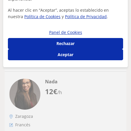
Doy clases particulares de francés, soy de
nacionalidad francesa
Al hacer clic en “Aceptar”, aceptas lo establecido en
nuestra
Política de Cookies
y
Política de Privacidad
.
Mi nombre es Noémie, tengo 19 años, soy estudiante
para convertirme en maestra de escuela y soy nativa de
Francia. Estaré encantada de ens...
Panel de Cookies
Rechazar
ver más
Contactar
Aceptar
Nada
12
€
/h
Zaragoza
Francés