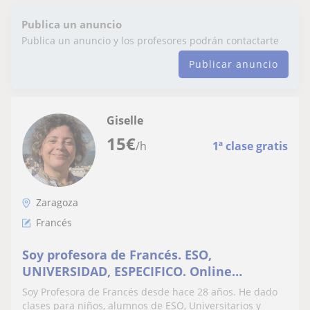
Publica un anuncio
Publica un anuncio y los profesores podrán contactarte
Publicar anuncio
Giselle
15
€
/h
1ª clase gratis
Zaragoza
Francés
Soy profesora de Francés. ESO,
UNIVERSIDAD, ESPECIFICO. Online
también
Soy Profesora de Francés desde hace 28 años. He dado
clases para niños, alumnos de ESO, Universitarios y