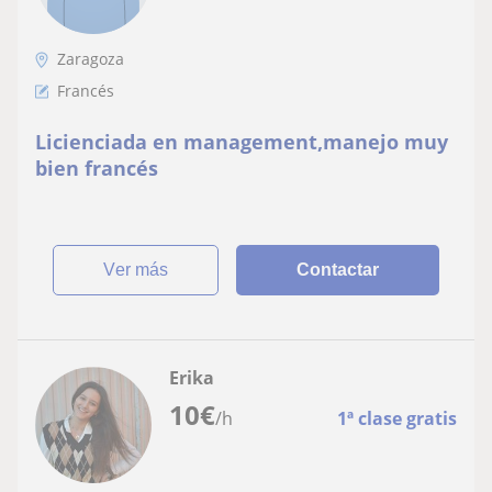
Zaragoza
Francés
Licienciada en management,manejo muy
bien francés
ver más
Contactar
Erika
10
€
/h
1ª clase gratis