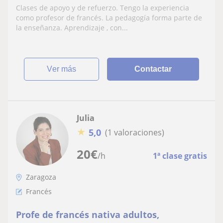
el alumno. Ósea por grupo o particular.
Clases de apoyo y de refuerzo. Tengo la experiencia
como profesor de francés. La pedagogía forma parte de
la enseñanza. Aprendizaje , con...
ver más
Contactar
Julia
★
5,0
(1 valoraciones)
20
€
/h
1ª clase gratis
Zaragoza
Francés
Profe de francés nativa adultos,