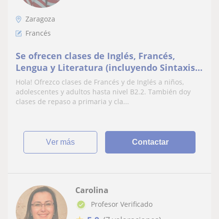
Zaragoza
Francés
Se ofrecen clases de Inglés, Francés,
Lengua y Literatura (incluyendo Sintaxis)
e historia hasta 2⁰ de bachiller
Hola! Ofrezco clases de Francés y de Inglés a niños,
adolescentes y adultos hasta nivel B2.2. También doy
clases de repaso a primaria y cla...
ver más
Contactar
Carolina
Profesor Verificado