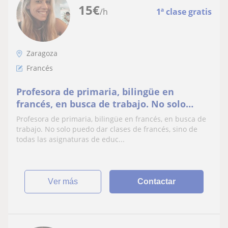
15
€
/h
1ª clase gratis
Zaragoza
Francés
Profesora de primaria, bilingüe en
francés, en busca de trabajo. No solo
puedo dar clases de francés, sino de todas
Profesora de primaria, bilingüe en francés, en busca de
las asignaturas de educación primaria
trabajo. No solo puedo dar clases de francés, sino de
todas las asignaturas de educ...
ver más
Contactar