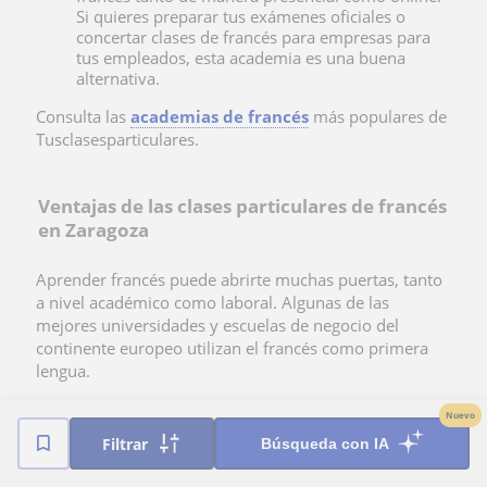
Si quieres preparar tus exámenes oficiales o
concertar clases de francés para empresas para
tus empleados, esta academia es una buena
alternativa.
Consulta las
academias de francés
más populares de
Tusclasesparticulares.
Ventajas de las clases particulares de francés
en Zaragoza
Aprender francés puede abrirte muchas puertas, tanto
a nivel académico como laboral. Algunas de las
mejores universidades y escuelas de negocio del
continente europeo utilizan el francés como primera
lengua.
A la hora de buscar un empleo, la era digital te permite
Nuevo
acceder a un puesto de trabajo en remoto para
Filtrar
Búsqueda con IA
cualquier compañía que se comunique en francés con
sus partners o clientes. Estas son tan solo algunas de