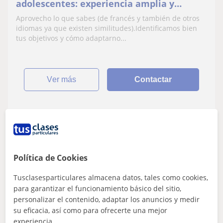
adolescentes: experiencia amplia y
variada + saca el plurilingüe que está en
Aprovecho lo que sabes (de francés y también de otros
ti :)
idiomas ya que existen similitudes).Identificamos bien
tus objetivos y cómo adaptarno...
ver más
Contactar
Noémie
20
€
/h
1ª clase gratis
Política de Cookies
Tusclasesparticulares almacena datos, tales como cookies,
Zaragoza
para garantizar el funcionamiento básico del sitio,
personalizar el contenido, adaptar los anuncios y medir
Francés
su eficacia, así como para ofrecerte una mejor
experiencia.