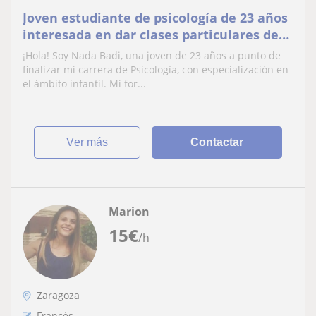
Joven estudiante de psicología de 23 años
interesada en dar clases particulares de
cualquier asignatura e idiomas: Español,
¡Hola! Soy Nada Badi, una joven de 23 años a punto de
francés, inglés y árabe. ... Young
finalizar mi carrera de Psicología, con especialización en
psychology student, 23 years old,
el ámbito infantil. Mi for...
interested in giving private lessons in any
subject and lang
ver más
Contactar
Marion
15
€
/h
Zaragoza
Francés