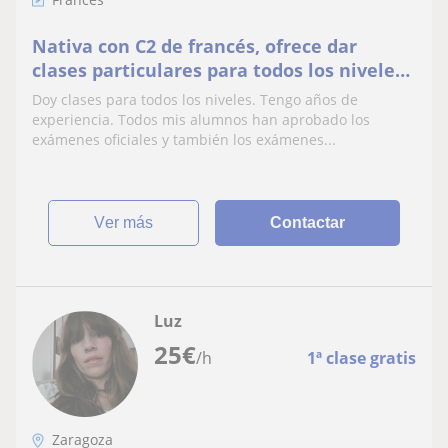
Nativa con C2 de francés, ofrece dar
clases particulares para todos los niveles.
Gramática, conversión, preparación a
Doy clases para todos los niveles. Tengo años de
exámenes oficiales, etc
experiencia. Todos mis alumnos han aprobado los
exámenes oficiales y también los exámenes...
ver más
Contactar
Luz
25
€
/h
1ª clase gratis
Zaragoza