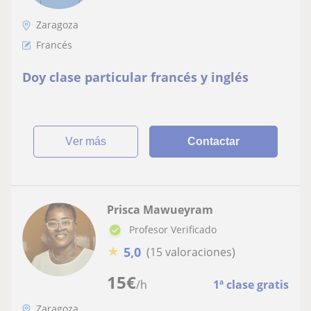
Zaragoza
Francés
Doy clase particular francés y inglés
ver más
Contactar
Prisca Mawueyram
Profesor Verificado
★
5,0
(15 valoraciones)
15
€
/h
1ª clase gratis
Zaragoza