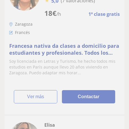
★
5,0
(7 valoraciones)
18
€
/h
1ª clase gratis
Zaragoza
Francés
Francesa nativa da clases a domicilio para
estudiantes y profesionales. Todos los
niveles y preparación a exámenes
Soy licenciada en Letras y Turismo, he hecho todos mis
estudios en París aunque llevo 20 años viviendo en
Zaragoza. Puedo adaptar mis horar...
ver más
Contactar
Elisa