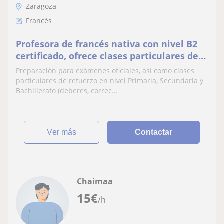
Zaragoza
Francés
Profesora de francés nativa con nivel B2
certificado, ofrece clases particulares de
francés para niños y adultos en Zaragoza
Preparación para exámenes oficiales, así como clases
capital
particulares de refuerzo en nivel Primaria, Secundaria y
Bachillerato (deberes, correc...
ver más
Contactar
Chaimaa
15
€
/h