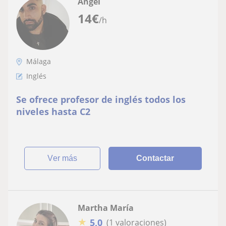
Ángel
14
€
/h
Málaga
Inglés
Se ofrece profesor de inglés todos los
niveles hasta C2
ver más
Contactar
Martha María
★
5,0
(1 valoraciones)