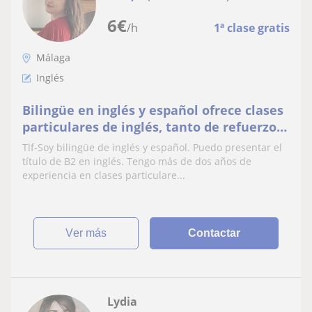
6
€
/h
1ª clase gratis
Málaga
Inglés
Bilingüe en inglés y español ofrece clases
particulares de inglés, tanto de refuerzo
como de conversación
Tlf-Soy bilingüe de inglés y español. Puedo presentar el
título de B2 en inglés. Tengo más de dos años de
experiencia en clases particulare...
ver más
Contactar
Lydia