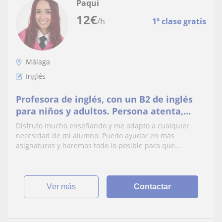
Paqui
12
€
/h
1ª clase gratis
Málaga
Inglés
Profesora de inglés, con un B2 de inglés
para niños y adultos. Persona atenta,
teniendo en cuenta cada característica.
Disfruto mucho enseñando y me adapto a cualquier
necesidad de mi alumno. Puedo ayudar en más
asignaturas y haremos todo lo posible para que...
ver más
Contactar