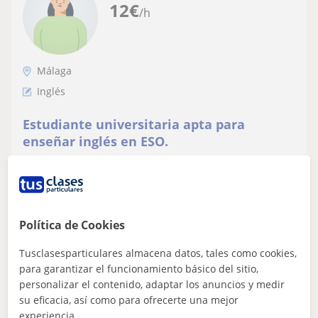
12
€
/h
Málaga
Inglés
Estudiante universitaria apta para
enseñar inglés en ESO.
Ofrezco clases de inglés para alumnos de la ESO
adaptadas al nivel y objetivos de cada estudiante.
Explico de forma clara y paciente, refor...
Política de Cookies
ver más
Contactar
Tusclasesparticulares almacena datos, tales como cookies,
para garantizar el funcionamiento básico del sitio,
personalizar el contenido, adaptar los anuncios y medir
su eficacia, así como para ofrecerte una mejor
experiencia.