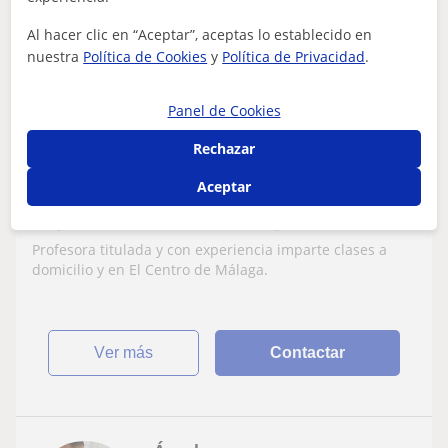
Victoria
6
€
Al hacer clic en “Aceptar”, aceptas lo establecido en
/h
nuestra
Política de Cookies
y
Política de Privacidad
.
Panel de Cookies
Málaga
Rechazar
Inglés
Aceptar
Profesora titulada y con experiencia
imparte clases a domicilio y en El Centro
de Málaga
Profesora titulada y con experiencia imparte clases a
domicilio y en El Centro de Málaga.
ver más
Contactar