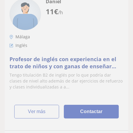
Daniel
11
€
/h
Málaga
Inglés
Profesor de inglés con experiencia en el
trato de niños y con ganas de enseñar
pero también de aprender.
Tengo titulación B2 de inglés por lo que podría dar
clases de nivel alto además de dar ejercicios de refuerzo
y clases individualizadas a a...
ver más
Contactar