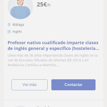
25
€
/h
Málaga
Inglés
Profesor nativo cualificado imparte clases
de inglés general y específico (hostelería,
negocios, salud, científico,...)
Llevo más de 30 años impartiendo clases de inglés en la
red de Escuelas Oficiales de Idiomas (EE.OO.II.), en
Andalucía, Castilla-La Mancha...
ver más
Contactar