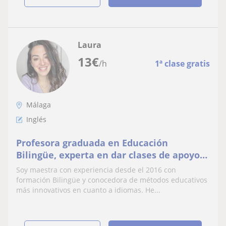
Laura
13
€
/h
1ª clase gratis
Málaga
Inglés
Profesora graduada en Educación
Bilingüe, experta en dar clases de apoyo
de forma interactiva e innovativa desde
Soy maestra con experiencia desde el 2016 con
hace más de 4 años se ofrece a dar clases
formación Bilingüe y conocedora de métodos educativos
de inglés a niños/as desde infantil a
más innovativos en cuanto a idiomas. He...
educación secundaria en Málaga