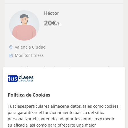
Héctor
20
€
/h
Valencia Ciudad
Monitor fitness
Coach,formador de equipos y entrenador
personal, con 20 años de experiencia
profesional
Mis sesiones se centran en el liderazgo práctico y la
gestión de competencias clave. Tras más de dos décadas
Política de Cookies
gestionando equipos en el sect...
Tusclasesparticulares almacena datos, tales como cookies,
para garantizar el funcionamiento básico del sitio,
personalizar el contenido, adaptar los anuncios y medir
ver más
Contactar
su eficacia, así como para ofrecerte una mejor