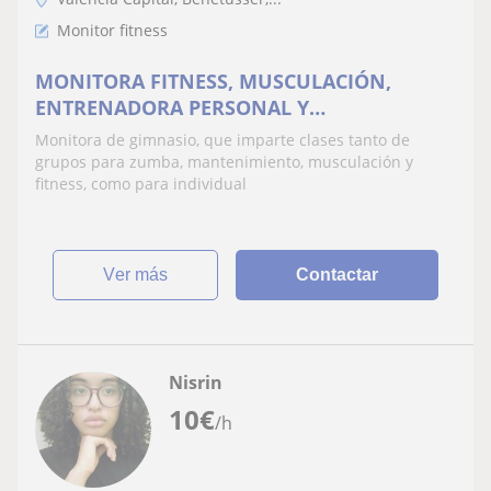
Monitor fitness
MONITORA FITNESS, MUSCULACIÓN,
ENTRENADORA PERSONAL Y
MANTENIMIENTO
Monitora de gimnasio, que imparte clases tanto de
grupos para zumba, mantenimiento, musculación y
fitness, como para individual
ver más
Contactar
Nisrin
10
€
/h