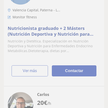
Valencia Capital, Paterna - L...
Monitor fitness
Nutricionista graduado + 2 Másters
(Nutrición Deportiva y Nutrición para
enfermedades Endocrino-metabólicas)
Nutrición y Dietética. Especialización en Nutrición
Deportiva y Nutrición para Enfermedades Endocrino
Metabólicas.Dietoterapia, dietas por...
ver más
Contactar
Carlos
20
€
/h