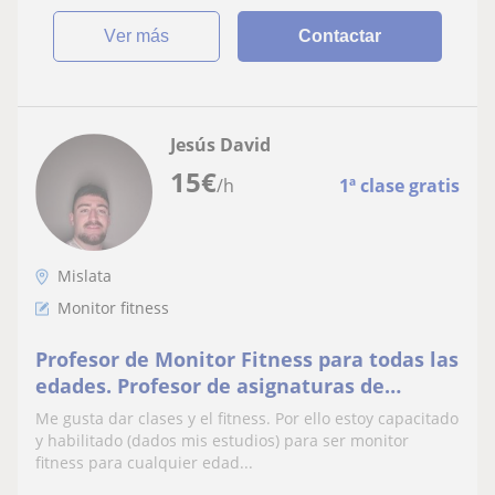
ver más
Contactar
Jesús David
15
€
/h
1ª clase gratis
Mislata
Monitor fitness
Profesor de Monitor Fitness para todas las
edades. Profesor de asignaturas de
Educación Primaria para dicha etapa.
Me gusta dar clases y el fitness. Por ello estoy capacitado
y habilitado (dados mis estudios) para ser monitor
fitness para cualquier edad...