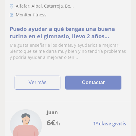
Alfafar, Albal, Catarroja, Be...
Monitor fitness
Puedo ayudar a qué tengas una buena
rutina en el gimnasio, llevo 2 años
entrenando y enseñando gente
Me gusta enseñar a los demás, y ayudarlos a mejorar.
Siento que se me daría muy bien y no tendría problemas
y podría ayudar a mejorar o ten...
ver más
Contactar
Juan
6
€
/h
1ª clase gratis