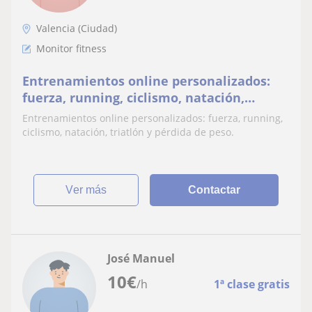
Valencia (Ciudad)
Monitor fitness
Entrenamientos online personalizados:
fuerza, running, ciclismo, natación,
triatlón y pérdida de peso
Entrenamientos online personalizados: fuerza, running,
ciclismo, natación, triatlón y pérdida de peso.
ver más
Contactar
José Manuel
10
€
/h
1ª clase gratis