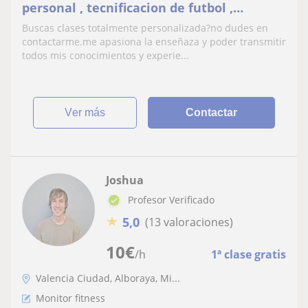
personal , tecnificacion de futbol ,
nutricionista ... titulos demostrado y
Buscas clases totalmente personalizada?no dudes en
federativo.
contactarme.me apasiona la enseñaza y poder transmitir
todos mis conocimientos y experie...
ver más
Contactar
Joshua
Profesor Verificado
★
5,0
(13 valoraciones)
10
€
/h
1ª clase gratis
Valencia Ciudad, Alboraya, Mi...
Monitor fitness