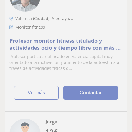
Valencia (Ciudad), Alboraya, ...
Monitor fitness
Profesor monitor fitness titulado y
actividades ocio y tiempo libre con más de
25 años de experiencia.
Profesor particular afincado en Valencia capital muy
orientado a la motivación y aumento de la autoestima a
través de actividades físicas q...
ver más
Contactar
Jorge
12
€