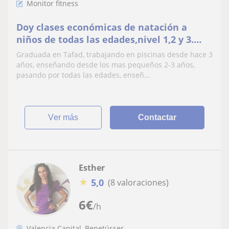
Monitor fitness
Doy clases económicas de natación a
niños de todas las edades,nivel 1,2 y 3.
Escolar y adultos
Graduada en Tafad, trabajando en piscinas desde hace 3
años, enseñando desde los mas pequeños 2-3 años,
pasando por todas las edades, enseñ...
ver más
Contactar
Esther
★
5,0
(8 valoraciones)
6
€
/h
Valencia Capital, Benetússer,...