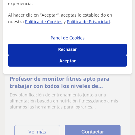
experiencia.
Al hacer clic en “Aceptar”, aceptas lo establecido en
Gonzalo
nuestra
Política de Cookies
y
Política de Privacidad
.
15
€
/h
Panel de Cookies
Rechazar
Valencia (Ciudad)
Aceptar
Monitor fitness
Profesor de monitor fitnes apto para
trabajar con todos los niveles de
deportistas
Doy planificación de entrenamiento junto a una
alimentación basada en nutrición fitness,dando a mis
alumnos las herramientas para lograr es...
ver más
Contactar