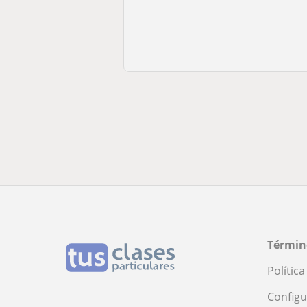
Términ
Polític
Configu