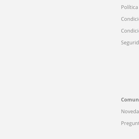
Polític
Condici
Condic
Seguri
Comun
Noveda
Pregunt