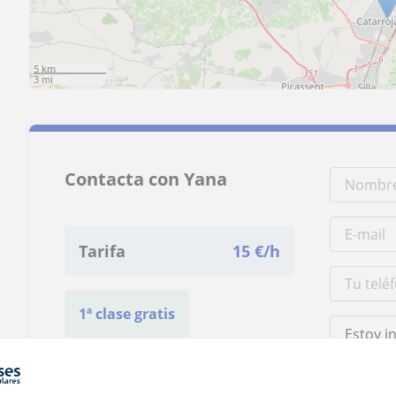
5 km
3 mi
Contacta con Yana
Tarifa
15
€/h
1ª clase gratis