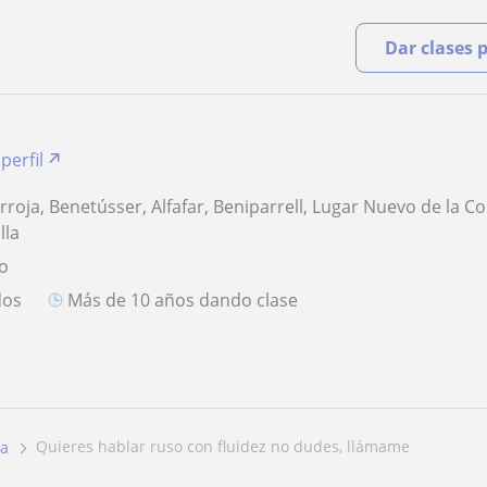
Dar clases 
perfil
rroja, Benetússer, Alfafar, Beniparrell, Lugar Nuevo de la C
lla
so
dos
más de 10 años dando clase
quieres hablar ruso con fluidez no dudes, llámame
ja