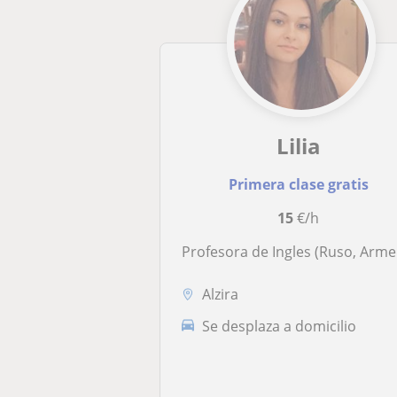
Lilia
Primera clase gratis
15
€/h
Profesora de Ingles (Ruso, Armenio, Italiano). Enseńo alumnos de nivel A1-C2. Tengo titulo Universitario y 5 ańos de experiencia
Alzira
Se desplaza a domicilio