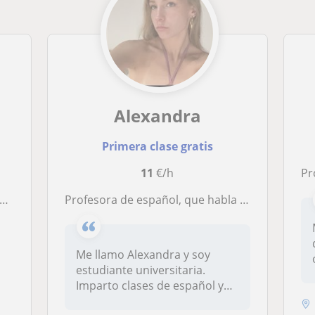
Alexandra
Primera clase gratis
11
€/h
Pr
Profesora de español, que habla ruso, inglés y valenciano, para niños extranjeros
Me llamo Alexandra y soy
estudiante universitaria.
Imparto clases de español y
valen...