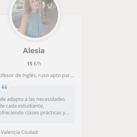
Alesia
15
€/h
ofesor de Inglés, ruso apto para todas las edades y niveles A2-C1
Me adapto a las necesidades
de cada estudiante,
ofreciendo clases prácticas y
person...
Valencia Ciudad