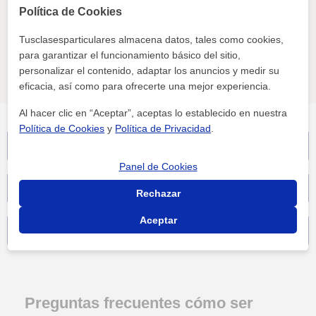
31/07
Política de Cookies
Tusclasesparticulares almacena datos, tales como cookies,
para garantizar el funcionamiento básico del sitio,
personalizar el contenido, adaptar los anuncios y medir su
...
3
4
5
6
7
8
9
10
...
eficacia, así como para ofrecerte una mejor experiencia.
Al hacer clic en “Aceptar”, aceptas lo establecido en nuestra
Política de Cookies
y
Política de Privacidad
.
Principales poblaciones
Panel de Cookies
Materias con mayor demanda de profesores
Rechazar
Aceptar
Grupos de materias
Preguntas frecuentes cómo ser